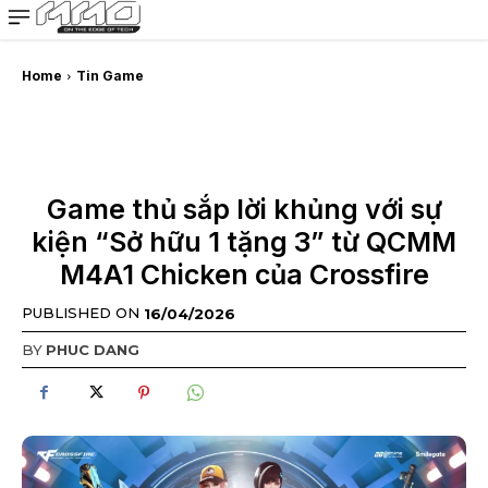
MMOSITE - Thông tin công nghệ
Bài viết nổi bật
Home
Tin Game
Game thủ sắp lời khủng với sự
kiện “Sở hữu 1 tặng 3” từ QCMM
M4A1 Chicken của Crossfire
PUBLISHED ON
16/04/2026
BY
PHUC DANG