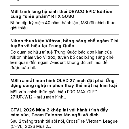
MSI trình làng hệ sinh thái DRACO EPIC Edition
cùng “siêu phẩm” RTX 5080
Nhân dịp kỷ niệm 40 năm thành lập, MSI đã chính thức
giới thiệu...
Nikon thua kiện Viltrox, bằng sáng chế ngàm Z bị
tuyên vô hiệu tại Trung Quốc
Cơ quan sở hữu trí tuệ Trung Quốc bác đơn kiện của
Nikon nhắm vào Viltrox, tuyên bố các bằng sáng chế
liên quan đến ngàm Z-mount không đủ tính mới để
được bảo hộ.
MSI ra mắt màn hình OLED 27 inch đột phá: Ứng
dụng công nghệ in phun thay thế mặt nạ kim loại
MSI vừa chính thức giới thiệu PRO MAX OLED
271UPJW12 – mẫu màn hình...
CFVL 2026 Mùa 2 khép lại với hành trình đầy
cảm xúc, Team Falcons lên ngôi vô địch
Sau 2 tháng tranh tài sôi nổi, CrossFire Vietnam League
(CFVL) 2026 Mùa 2...