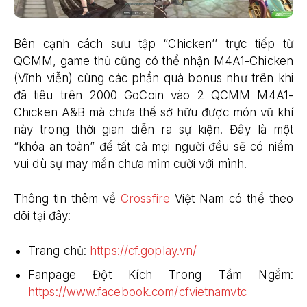
Bên cạnh cách sưu tập “Chicken’’ trực tiếp từ
QCMM, game thủ cũng có thể nhận M4A1-Chicken
(Vĩnh viễn) cùng các phần quà bonus như trên khi
đã tiêu trên 2000 GoCoin vào 2 QCMM M4A1-
Chicken A&B mà chưa thể sở hữu được món vũ khí
này trong thời gian diễn ra sự kiện. Đây là một
“khóa an toàn” để tất cả mọi người đều sẽ có niềm
vui dù sự may mắn chưa mỉm cười với mình.
Thông tin thêm về
Crossfire
Việt Nam có thể theo
dõi tại đây:
Trang chủ:
https://cf.goplay.vn/
Fanpage Đột Kích Trong Tầm Ngắm:
https://www.facebook.com/cfvietnamvtc