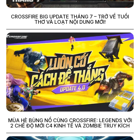
CROSSFIRE BIG UPDATE THÁNG 7 – TRỞ VỀ TUỔI
THƠ VÀ LOẠT NỘI DUNG MỚI!
MÙA HÈ BÙNG NỔ CÙNG CROSSFIRE: LEGENDS VỚI
2 CHẾ ĐỘ MỚI C4 KINH TẾ VÀ ZOMBIE TRUY KÍCH