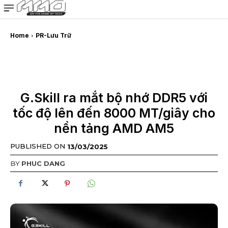
MMOSITE - Thông tin công nghệ
Bài viết nổi bật
Home
PR-Lưu Trữ
G.Skill ra mắt bộ nhớ DDR5 với
tốc độ lên đến 8000 MT/giây cho
nền tảng AMD AM5
PUBLISHED ON
13/03/2025
BY
PHUC DANG