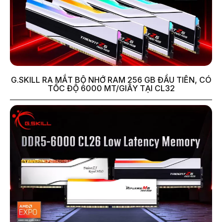
G.SKILL RA MẮT BỘ NHỚ RAM 256 GB ĐẦU TIÊN, CÓ
TỐC ĐỘ 6000 MT/GIÂY TẠI CL32