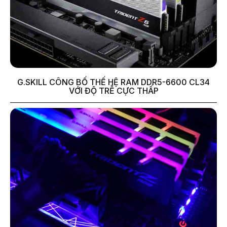
G.SKILL CÔNG BỐ THẾ HỆ RAM DDR5-6600 CL34
VỚI ĐỘ TRỄ CỰC THẤP