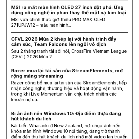
MSI ra mắt màn hình OLED 27 inch đột phá: Ứng
dụng công nghệ in phun thay thế mặt nạ kim loại
MSI vừa chính thức giới thiệu PRO MAX OLED
271UPJW12 – mẫu màn hình...
CFVL 2026 Mùa 2 khép lại với hành trình đầy
cảm xúc, Team Falcons lên ngôi vô địch
Sau 2 tháng tranh tài sôi nổi, CrossFire Vietnam League
(CFVL) 2026 Mùa 2...
Razer mua lại tài sản của StreamElements, mở
rộng mảng streaming
Razer công bố mua lại tài sản của StreamElements, tiếp
nhận công nghệ, thương hiệu và hoạt động vận hành,
trong khi Live Momentum vẫn chịu trách nhiệm các
khoản nợ cũ.
Bí ẩn ảnh nền Windows 10: Địa điểm thực đang
hút khách du lịch
Bãi biển Wharariki ở New Zealand, nơi chụp ảnh nền
khóa màn hình Windows 10 nổi tiếng, đang trở thành
điểm đến thu hút khách du lịch nhờ một video lan truyền