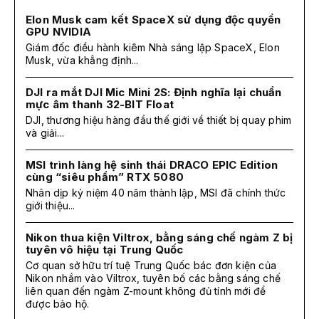
Elon Musk cam kết SpaceX sử dụng độc quyền
GPU NVIDIA
Giám đốc điều hành kiêm Nhà sáng lập SpaceX, Elon
Musk, vừa khẳng định...
DJI ra mắt DJI Mic Mini 2S: Định nghĩa lại chuẩn
mực âm thanh 32-BIT Float
DJI, thương hiệu hàng đầu thế giới về thiết bị quay phim
và giải...
MSI trình làng hệ sinh thái DRACO EPIC Edition
cùng “siêu phẩm” RTX 5080
Nhân dịp kỷ niệm 40 năm thành lập, MSI đã chính thức
giới thiệu...
Nikon thua kiện Viltrox, bằng sáng chế ngàm Z bị
tuyên vô hiệu tại Trung Quốc
Cơ quan sở hữu trí tuệ Trung Quốc bác đơn kiện của
Nikon nhắm vào Viltrox, tuyên bố các bằng sáng chế
liên quan đến ngàm Z-mount không đủ tính mới để
được bảo hộ.