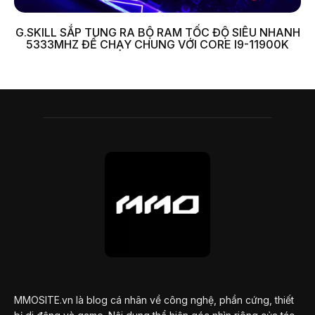
G.SKILL SẮP TUNG RA BỘ RAM TỐC ĐỘ SIÊU NHANH
5333MHZ ĐỂ CHẠY CHUNG VỚI CORE I9-11900K
MMOSITE.vn là blog cá nhân về công nghệ, phần cứng, thiết