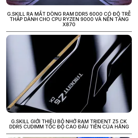
G.SKILL RA MẮT DÒNG RAM DDR5 6000 CÓ ĐỘ TRỄ
THẤP DÀNH CHO CPU RYZEN 9000 VÀ NỀN TẢNG
X870
G.SKILL GIỚI THIỆU BỘ NHỚ RAM TRIDENT Z5 CK
DDR5 CUDIMM TỐC ĐỘ CAO ĐẦU TIÊN CỦA HÃNG