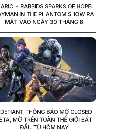
ARIO + RABBIDS SPARKS OF HOPE:
AYMAN IN THE PHANTOM SHOW RA
MẮT VÀO NGÀY 30 THÁNG 8
DEFIANT THÔNG BÁO MỞ CLOSED
ETA, MỞ TRÊN TOÀN THẾ GIỚI BẮT
ĐẦU TỪ HÔM NAY