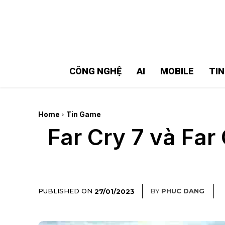
MMOSITE - Thông tin công nghệ
Bài viết nổi bật
CÔNG NGHỆ
AI
MOBILE
TI
Home
Tin Game
Far Cry 7 và Far
PUBLISHED ON
BY
PHUC DANG
27/01/2023