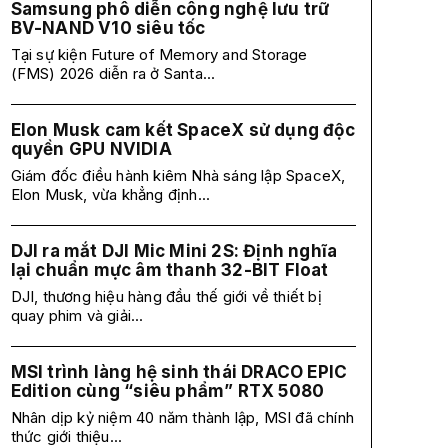
Samsung phô diễn công nghệ lưu trữ
BV-NAND V10 siêu tốc
Tại sự kiện Future of Memory and Storage
(FMS) 2026 diễn ra ở Santa...
Elon Musk cam kết SpaceX sử dụng độc
quyền GPU NVIDIA
Giám đốc điều hành kiêm Nhà sáng lập SpaceX,
Elon Musk, vừa khẳng định...
DJI ra mắt DJI Mic Mini 2S: Định nghĩa
lại chuẩn mực âm thanh 32-BIT Float
DJI, thương hiệu hàng đầu thế giới về thiết bị
quay phim và giải...
MSI trình làng hệ sinh thái DRACO EPIC
Edition cùng “siêu phẩm” RTX 5080
Nhân dịp kỷ niệm 40 năm thành lập, MSI đã chính
thức giới thiệu...