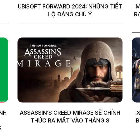
UBISOFT FORWARD 2024: NHỮNG TIẾT
M
LỘ ĐÁNG CHÚ Ý
R
ẠNH
ASSASSIN’S CREED MIRAGE SẼ CHÍNH
X
THỨC RA MẮT VÀO THÁNG 8
B
S