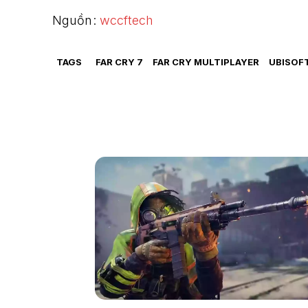
Nguồn:
wccftech
TAGS
FAR CRY 7
FAR CRY MULTIPLAYER
UBISOF