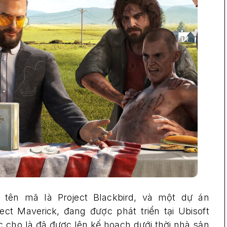
 tên mã là Project Blackbird, và một dự án
ect Maverick, đang được phát triển tại Ubisoft
c cho là đã được lên kế hoạch dưới thời nhà sản