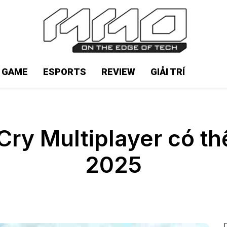
N GAME
ESPORTS
REVIEW
GIẢI TRÍ
 Cry Multiplayer có t
2025