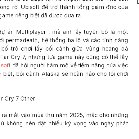
ông rời Ubisoft để trở thành tổng giám đốc của
 game riêng biệt đã được đưa ra.
ự án Multiplayer , mà anh ấy tuyên bố là một
i permadeath, hệ thống ba lô và các tính năng
bố trò chơi lấy bối cảnh giữa vùng hoang dã
ề Far Cry 7, nhưng tựa game này cũng có thể lấy
soft
đã hỏi người hâm mộ về tiềm năng của việc
 biệt, bối cảnh Alaska sẽ hoàn hảo cho lối chơi
ợc ra mắt vào mùa thu năm 2025, mặc cho những
thủ không nên đặt nhiều kỳ vọng vào ngày phát