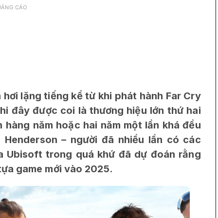
UẢNG CÁO
 hơi lặng tiếng kể từ khi phát hành Far Cry
hi đây được coi là thương hiệu lớn thứ hai
nh hàng năm hoặc hai năm một lần khá đều
 Henderson – người đã nhiều lần có các
a Ubisoft trong quá khứ đã dự đoán rằng
tựa game mới vào 2025.