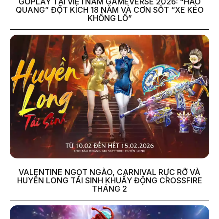
GOPLAY TẠI VIETNAM GAMEVERSE 2026: “HÀO
QUANG” ĐỘT KÍCH 18 NĂM VÀ CƠN SỐT “XE KÉO
KHỔNG LỒ”
VALENTINE NGỌT NGÀO, CARNIVAL RỰC RỠ VÀ
HUYỀN LONG TÁI SINH KHUẤY ĐỘNG CROSSFIRE
THÁNG 2