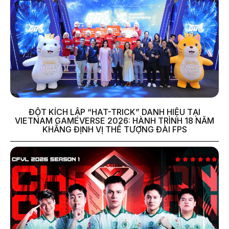
ĐỘT KÍCH LẬP “HAT-TRICK” DANH HIỆU TẠI
VIETNAM GAMEVERSE 2026: HÀNH TRÌNH 18 NĂM
KHẲNG ĐỊNH VỊ THẾ TƯỢNG ĐÀI FPS