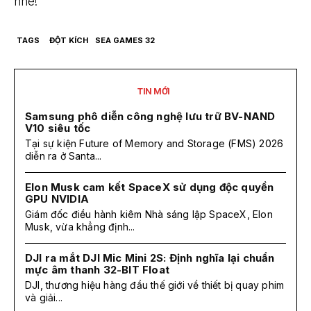
nhé!
TAGS
ĐỘT KÍCH
SEA GAMES 32
TIN MỚI
Samsung phô diễn công nghệ lưu trữ BV-NAND
V10 siêu tốc
Tại sự kiện Future of Memory and Storage (FMS) 2026
diễn ra ở Santa...
Elon Musk cam kết SpaceX sử dụng độc quyền
GPU NVIDIA
Giám đốc điều hành kiêm Nhà sáng lập SpaceX, Elon
Musk, vừa khẳng định...
DJI ra mắt DJI Mic Mini 2S: Định nghĩa lại chuẩn
mực âm thanh 32-BIT Float
DJI, thương hiệu hàng đầu thế giới về thiết bị quay phim
và giải...