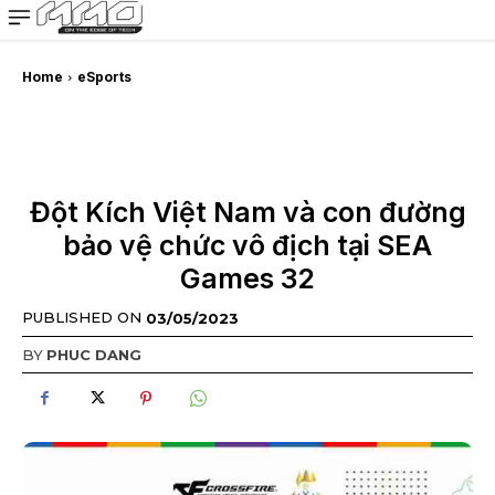
MMOSITE - Thông tin công nghệ
Bài viết nổi bật
Home
eSports
Đột Kích Việt Nam và con đường
bảo vệ chức vô địch tại SEA
Games 32
PUBLISHED ON
03/05/2023
BY
PHUC DANG