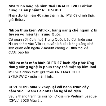
MSI trình làng hệ sinh thái DRACO EPIC Edition
cùng “siêu phẩm” RTX 5080
Nhân dịp kỷ niệm 40 năm thành lập, MSI đã chính thức
giới thiệu...
Nikon thua kiện Viltrox, bằng sáng chế ngàm Z bị
tuyên vô hiệu tại Trung Quốc
Cơ quan sở hữu trí tuệ Trung Quốc bác đơn kiện của
Nikon nhắm vào Viltrox, tuyên bố các bằng sáng chế
liên quan đến ngàm Z-mount không đủ tính mới để
được bảo hộ.
MSI ra mắt màn hình OLED 27 inch đột phá: Ứng
dụng công nghệ in phun thay thế mặt nạ kim loại
MSI vừa chính thức giới thiệu PRO MAX OLED
271UPJW12 – mẫu màn hình...
CFVL 2026 Mùa 2 khép lại với hành trình đầy
cảm xúc, Team Falcons lên ngôi vô địch
Sau 2 tháng tranh tài sôi nổi, CrossFire Vietnam League
(CFVL) 2026 Mùa 2...