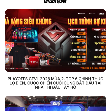
TIN LIÊN QUAN
PLAYOFFS CFVL 2026 MÙA 2: TOP 6 CHÍNH THỨC
LỘ DIỆN, CUỘC CHIẾN CUỐI CÙNG BẮT ĐẦU TẠI
NHÀ THI ĐẤU TÂY HỒ