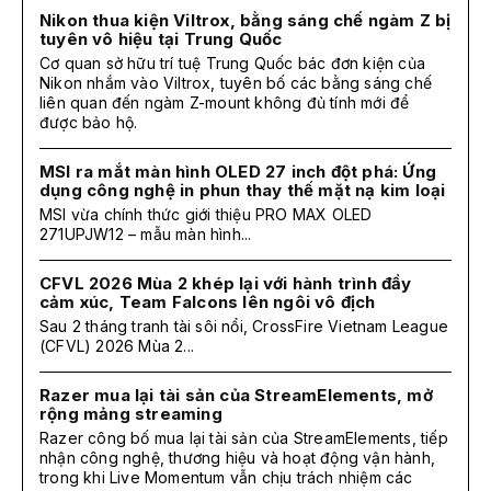
Nikon thua kiện Viltrox, bằng sáng chế ngàm Z bị
tuyên vô hiệu tại Trung Quốc
Cơ quan sở hữu trí tuệ Trung Quốc bác đơn kiện của
Nikon nhắm vào Viltrox, tuyên bố các bằng sáng chế
liên quan đến ngàm Z-mount không đủ tính mới để
được bảo hộ.
MSI ra mắt màn hình OLED 27 inch đột phá: Ứng
dụng công nghệ in phun thay thế mặt nạ kim loại
MSI vừa chính thức giới thiệu PRO MAX OLED
271UPJW12 – mẫu màn hình...
CFVL 2026 Mùa 2 khép lại với hành trình đầy
cảm xúc, Team Falcons lên ngôi vô địch
Sau 2 tháng tranh tài sôi nổi, CrossFire Vietnam League
(CFVL) 2026 Mùa 2...
Razer mua lại tài sản của StreamElements, mở
rộng mảng streaming
Razer công bố mua lại tài sản của StreamElements, tiếp
nhận công nghệ, thương hiệu và hoạt động vận hành,
trong khi Live Momentum vẫn chịu trách nhiệm các