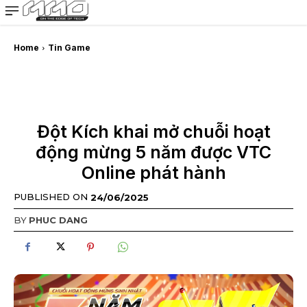
MMOSITE - Thông tin công nghệ
Bài viết nổi bật
Home
Tin Game
Đột Kích khai mở chuỗi hoạt
động mừng 5 năm được VTC
Online phát hành
PUBLISHED ON
24/06/2025
BY
PHUC DANG