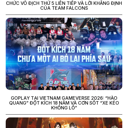
CHỨC VÔ ĐỊCH THỨ 5 LIÊN TIẾP VÀ LỜI KHẲNG ĐỊNH
CỦA TEAM FALCONS
GOPLAY TẠI VIETNAM GAMEVERSE 2026: “HÀO
QUANG” ĐỘT KÍCH 18 NĂM VÀ CƠN SỐT “XE KÉO
KHỔNG LỒ”