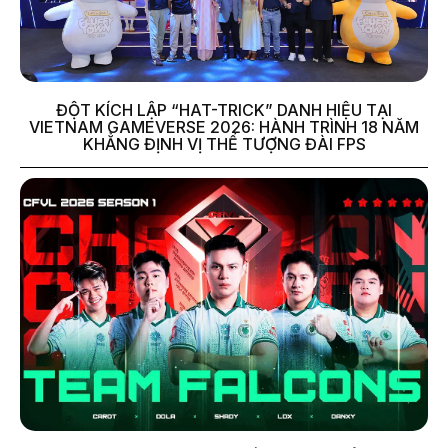
ĐỘT KÍCH LẬP “HAT-TRICK” DANH HIỆU TẠI
VIETNAM GAMEVERSE 2026: HÀNH TRÌNH 18 NĂM
KHẲNG ĐỊNH VỊ THẾ TƯỢNG ĐÀI FPS