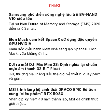
TIN MỚI
Samsung phô diễn công nghệ lưu trữ BV-NAND
V10 siêu tốc
Tại sự kiện Future of Memory and Storage (FMS) 2026
diễn ra ở Santa...
Elon Musk cam kết SpaceX sử dụng độc quyền
GPU NVIDIA
Giám đốc điều hành kiêm Nhà sáng lập SpaceX, Elon
Musk, vừa khẳng định...
DJI ra mắt DJI Mic Mini 2S: Định nghĩa lại chuẩn
mực âm thanh 32-BIT Float
DJI, thương hiệu hàng đầu thế giới về thiết bị quay phim
và giải...
MSI trình làng hệ sinh thái DRACO EPIC Edition
cùng “siêu phẩm” RTX 5080
Nhân dịp kỷ niệm 40 năm thành lập, MSI đã chính thức
giới thiệu...