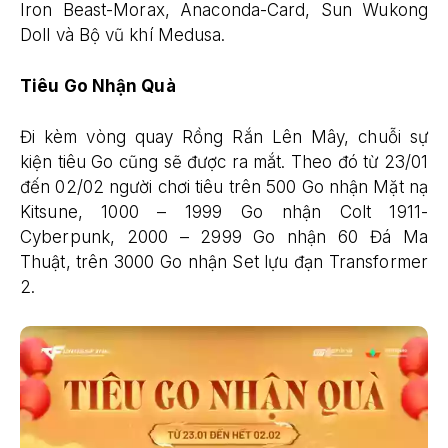
Iron Beast-Morax, Anaconda-Card, Sun Wukong
Doll và Bộ vũ khí Medusa.
Tiêu Go Nhận Quà
Đi kèm vòng quay Rồng Rắn Lên Mây, chuỗi sự
kiện tiêu Go cũng sẽ được ra mắt. Theo đó từ 23/01
đến 02/02 người chơi tiêu trên 500 Go nhận Mặt nạ
Kitsune, 1000 – 1999 Go nhận Colt 1911-
Cyberpunk, 2000 – 2999 Go nhận 60 Đá Ma
Thuật, trên 3000 Go nhận Set lựu đạn Transformer
2.