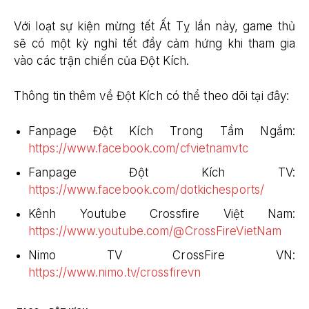
Với loạt sự kiện mừng tết Ất Tỵ lần này, game thủ
sẽ có một kỳ nghỉ tết đầy cảm hứng khi tham gia
vào các trận chiến của Đột Kích.
Thông tin thêm về Đột Kích có thể theo dõi tại đây:
Fanpage Đột Kích Trong Tầm Ngắm:
https://www.facebook.com/cfvietnamvtc
Fanpage Đột Kích TV:
https://www.facebook.com/dotkichesports/
Kênh Youtube Crossfire Việt Nam:
https://www.youtube.com/@CrossFireVietNam
Nimo TV CrossFire VN:
https://www.nimo.tv/crossfirevn