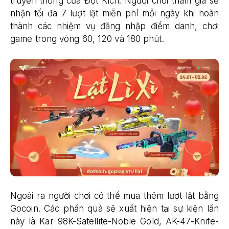
truyền thống của Đột Kích. Người chơi tham gia sẽ
nhận tối đa 7 lượt lật miễn phí mỗi ngày khi hoàn
thành các nhiệm vụ đăng nhập điểm danh, chơi
game trong vòng 60, 120 và 180 phút.
Ngoài ra người chơi có thể mua thêm lượt lật bằng
Gocoin. Các phần quà sẽ xuất hiện tại sự kiện lần
này là Kar 98K-Satellite-Noble Gold, AK-47-Knife-