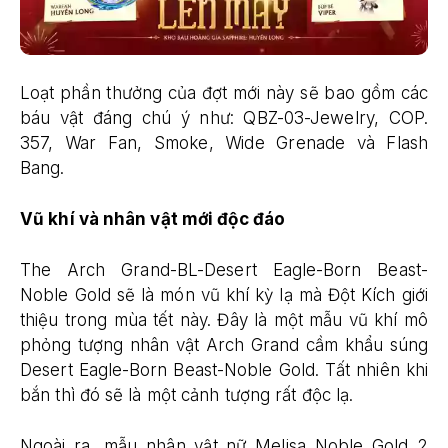
Loạt phần thưởng của đợt mới này sẽ bao gồm các
báu vật đáng chú ý như: QBZ-03-Jewelry, COP.
357, War Fan, Smoke, Wide Grenade và Flash
Bang.
Vũ khí và nhân vật mới độc đáo
The Arch Grand-BL-Desert Eagle-Born Beast-
Noble Gold sẽ là món vũ khí kỳ lạ mà Đột Kích giới
thiệu trong mùa tết này. Đây là một mẫu vũ khí mô
phỏng tượng nhân vật Arch Grand cầm khẩu súng
Desert Eagle-Born Beast-Noble Gold. Tất nhiên khi
bắn thì đó sẽ là một cảnh tượng rất độc lạ.
Ngoài ra, mẫu nhân vật nữ Melisa Noble Gold 2