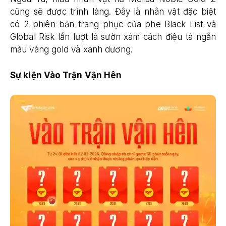
cũng sẽ được trình làng. Đây là nhân vật đặc biệt
có 2 phiên bản trang phục của phe Black List và
Global Risk lần lượt là sườn xám cách điệu tà ngắn
màu vàng gold và xanh dương.
Sự kiện Vào Trận Vận Hên