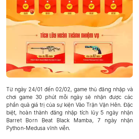
Từ ngày 24/01 đến 02/02, game thủ đăng nhập và
chơi game 30 phút mỗi ngày sẽ nhận được các
phần quà giá trị của sự kiện Vào Trận Vận Hên. Đặc
biệt, hoàn thành đăng nhập tích lũy 5 ngày nhận
Barret Born Beat Black Mamba, 7 ngày nhận
Python-Medusa vĩnh viễn.