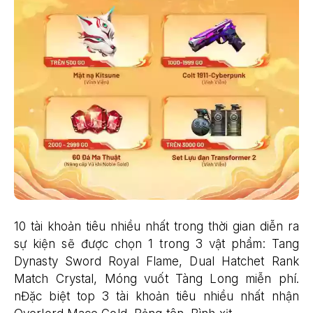
10 tài khoản tiêu nhiều nhất trong thời gian diễn ra
sự kiện sẽ được chọn 1 trong 3 vật phẩm: Tang
Dynasty Sword Royal Flame, Dual Hatchet Rank
Match Crystal, Móng vuốt Tàng Long miễn phí.
nĐặc biệt top 3 tài khoản tiêu nhiều nhất nhận