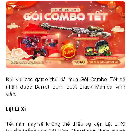
Đối với các game thủ đã mua Gói Combo Tết sẽ
nhận được Barret Born Beat Black Mamba vĩnh
viễn.
Lật Lì Xì
Tết năm nay sẽ không thể thiếu sự kiện Lật Lì Xì