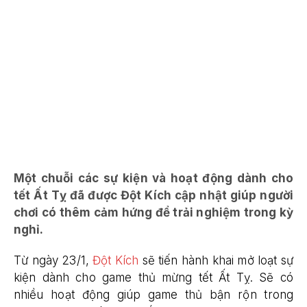
Một chuỗi các sự kiện và hoạt động dành cho
tết Ất Tỵ đã được Đột Kích cập nhật giúp người
chơi có thêm cảm hứng để trải nghiệm trong kỳ
nghỉ.
Từ ngày 23/1,
Đột Kích
sẽ tiến hành khai mở loạt sự
kiện dành cho game thủ mừng tết Ất Tỵ. Sẽ có
nhiều hoạt động giúp game thủ bận rộn trong