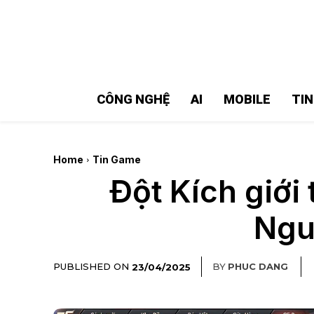
MMOSITE - Thông tin công nghệ
Bài viết nổi bật
CÔNG NGHỆ
AI
MOBILE
TI
Home
Tin Game
Đột Kích giới
Ngu
PUBLISHED ON
BY
PHUC DANG
23/04/2025