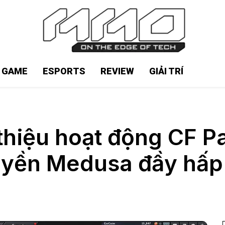
N GAME
ESPORTS
REVIEW
GIẢI TRÍ
 thiệu hoạt động CF P
yền Medusa đầy hấp