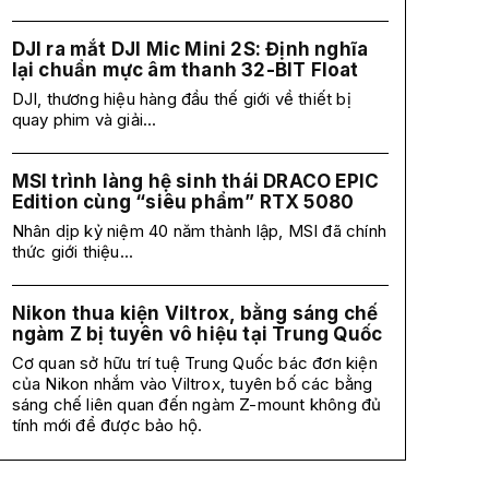
DJI ra mắt DJI Mic Mini 2S: Định nghĩa
lại chuẩn mực âm thanh 32-BIT Float
DJI, thương hiệu hàng đầu thế giới về thiết bị
quay phim và giải...
MSI trình làng hệ sinh thái DRACO EPIC
Edition cùng “siêu phẩm” RTX 5080
Nhân dịp kỷ niệm 40 năm thành lập, MSI đã chính
thức giới thiệu...
Nikon thua kiện Viltrox, bằng sáng chế
ngàm Z bị tuyên vô hiệu tại Trung Quốc
Cơ quan sở hữu trí tuệ Trung Quốc bác đơn kiện
của Nikon nhắm vào Viltrox, tuyên bố các bằng
sáng chế liên quan đến ngàm Z-mount không đủ
tính mới để được bảo hộ.