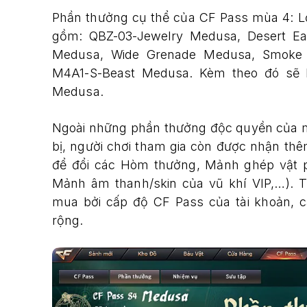
Phần thưởng cụ thể của CF Pass mùa 4: 
gồm: QBZ-03-Jewelry Medusa, Desert E
Medusa, Wide Grenade Medusa, Smoke M
M4A1-S-Beast Medusa. Kèm theo đó sẽ 
Medusa.
Ngoài những phần thưởng độc quyền của m
bị, người chơi tham gia còn được nhận thêm 
để đổi các Hòm thưởng, Mảnh ghép vật
Mảnh âm thanh/skin của vũ khí VIP,…). Tuy
mua bởi cấp độ CF Pass của tài khoản, 
rộng.