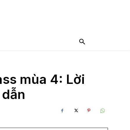
ass mùa 4: Lời
 dẫn