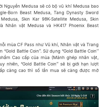
Lời Nguyền Medusa sẽ có bộ vũ khí Medusa bao
agle-Born Beast Medusa, Tang Dynasty Sword
edusa, Skin Kar 98K-Satellite Medusa, Skin
là Nhân vật Medusa và HK417 Phoenix Beast
ỗi mùa CF Pass như Vũ khí, Nhân vật và Trang
“Gold Battle Coin’’. Sử dụng “Gold Battle Coin’’
 phẩm Cao cấp của mùa (Mảnh ghép nhân vật,
 nhiên, “Gold Battle Coin’’ sẽ bị giới hạn lượt
cấp càng cao thì số lần mua sẽ càng được mở