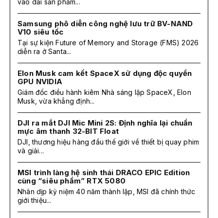
vào dải sản phẩm...
Samsung phô diễn công nghệ lưu trữ BV-NAND
V10 siêu tốc
Tại sự kiện Future of Memory and Storage (FMS) 2026
diễn ra ở Santa...
Elon Musk cam kết SpaceX sử dụng độc quyền
GPU NVIDIA
Giám đốc điều hành kiêm Nhà sáng lập SpaceX, Elon
Musk, vừa khẳng định...
DJI ra mắt DJI Mic Mini 2S: Định nghĩa lại chuẩn
mực âm thanh 32-BIT Float
DJI, thương hiệu hàng đầu thế giới về thiết bị quay phim
và giải...
MSI trình làng hệ sinh thái DRACO EPIC Edition
cùng “siêu phẩm” RTX 5080
Nhân dịp kỷ niệm 40 năm thành lập, MSI đã chính thức
giới thiệu...