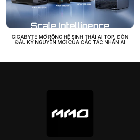
GIGABYTE MỞ RỘNG HỆ SINH THÁI AI TOP, ĐÓN
ĐẦU KỶ NGUYÊN MỚI CỦA CÁC TÁC NHÂN AI