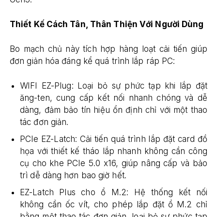
Thiết Kế Cách Tân, Thân Thiện Với Người Dùng
Bo mạch chủ này tích hợp hàng loạt cải tiến giúp
đơn giản hóa đáng kể quá trình lắp ráp PC:
WIFI EZ-Plug: Loại bỏ sự phức tạp khi lắp đặt
ăng-ten, cung cấp kết nối nhanh chóng và dễ
dàng, đảm bảo tín hiệu ổn định chỉ với một thao
tác đơn giản.
PCIe EZ-Latch: Cải tiến quá trình lắp đặt card đồ
họa với thiết kế tháo lắp nhanh không cần công
cụ cho khe PCIe 5.0 x16, giúp nâng cấp và bảo
trì dễ dàng hơn bao giờ hết.
EZ-Latch Plus cho ổ M.2: Hệ thống kết nối
không cần ốc vít, cho phép lắp đặt ổ M.2 chỉ
bằng một thao tác đơn giản, loại bỏ sự phức tạp