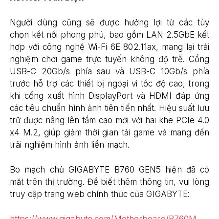
Người dùng cũng sẽ được hưởng lợi từ các tùy
chọn kết nối phong phú, bao gồm LAN 2.5GbE kết
hợp với công nghệ Wi-Fi 6E 802.11ax, mang lại trải
nghiệm chơi game trực tuyến không độ trễ. Cổng
USB-C 20Gb/s phía sau và USB-C 10Gb/s phía
trước hỗ trợ các thiết bị ngoại vi tốc độ cao, trong
khi cổng xuất hình DisplayPort và HDMI đáp ứng
các tiêu chuẩn hình ảnh tiên tiến nhất. Hiệu suất lưu
trữ được nâng lên tầm cao mới với hai khe PCIe 4.0
x4 M.2, giúp giảm thời gian tải game và mang đến
trải nghiệm hình ảnh liền mạch.
Bo mạch chủ GIGABYTE B760 GEN5 hiện đã có
mặt trên thị trường. Để biết thêm thông tin, vui lòng
truy cập trang web chính thức của GIGABYTE:
https://www.gigabyte.com/Motherboard/B760M-