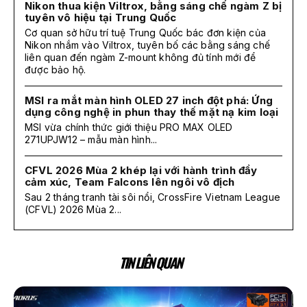
Nikon thua kiện Viltrox, bằng sáng chế ngàm Z bị
tuyên vô hiệu tại Trung Quốc
Cơ quan sở hữu trí tuệ Trung Quốc bác đơn kiện của
Nikon nhắm vào Viltrox, tuyên bố các bằng sáng chế
liên quan đến ngàm Z-mount không đủ tính mới để
được bảo hộ.
MSI ra mắt màn hình OLED 27 inch đột phá: Ứng
dụng công nghệ in phun thay thế mặt nạ kim loại
MSI vừa chính thức giới thiệu PRO MAX OLED
271UPJW12 – mẫu màn hình...
CFVL 2026 Mùa 2 khép lại với hành trình đầy
cảm xúc, Team Falcons lên ngôi vô địch
Sau 2 tháng tranh tài sôi nổi, CrossFire Vietnam League
(CFVL) 2026 Mùa 2...
TIN LIÊN QUAN