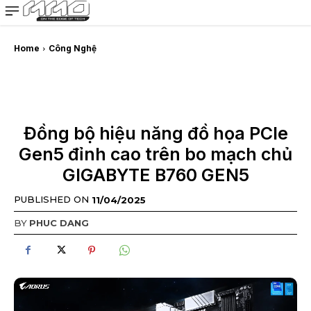
MMOSITE - Thông tin công nghệ
Bài viết nổi bật
Home
Công Nghệ
Đồng bộ hiệu năng đồ họa PCIe
Gen5 đỉnh cao trên bo mạch chủ
GIGABYTE B760 GEN5
PUBLISHED ON
11/04/2025
BY
PHUC DANG