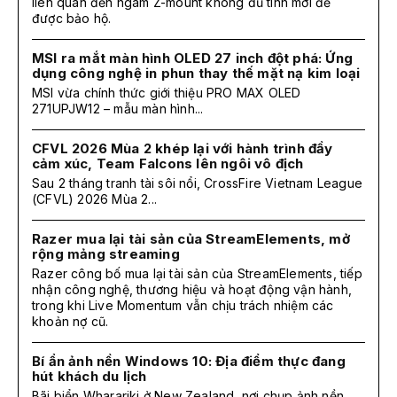
liên quan đến ngàm Z-mount không đủ tính mới để
được bảo hộ.
MSI ra mắt màn hình OLED 27 inch đột phá: Ứng
dụng công nghệ in phun thay thế mặt nạ kim loại
MSI vừa chính thức giới thiệu PRO MAX OLED
271UPJW12 – mẫu màn hình...
CFVL 2026 Mùa 2 khép lại với hành trình đầy
cảm xúc, Team Falcons lên ngôi vô địch
Sau 2 tháng tranh tài sôi nổi, CrossFire Vietnam League
(CFVL) 2026 Mùa 2...
Razer mua lại tài sản của StreamElements, mở
rộng mảng streaming
Razer công bố mua lại tài sản của StreamElements, tiếp
nhận công nghệ, thương hiệu và hoạt động vận hành,
trong khi Live Momentum vẫn chịu trách nhiệm các
khoản nợ cũ.
Bí ẩn ảnh nền Windows 10: Địa điểm thực đang
hút khách du lịch
Bãi biển Wharariki ở New Zealand, nơi chụp ảnh nền