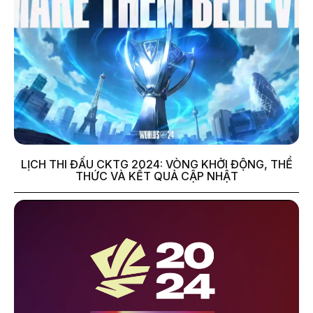
LỊCH THI ĐẤU CKTG 2024: VÒNG KHỞI ĐỘNG, THỂ
THỨC VÀ KẾT QUẢ CẬP NHẬT