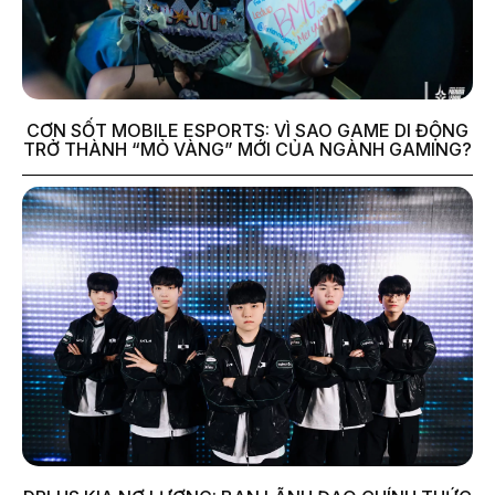
CƠN SỐT MOBILE ESPORTS: VÌ SAO GAME DI ĐỘNG
TRỞ THÀNH “MỎ VÀNG” MỚI CỦA NGÀNH GAMING?