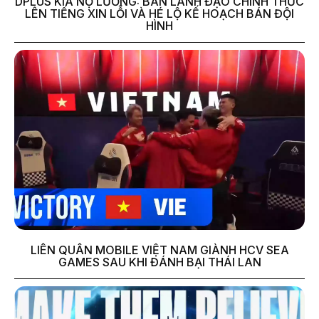
DPLUS KIA NỢ LƯƠNG: BAN LÃNH ĐẠO CHÍNH THỨC
LÊN TIẾNG XIN LỖI VÀ HÉ LỘ KẾ HOẠCH BÁN ĐỘI
HÌNH
LIÊN QUÂN MOBILE VIỆT NAM GIÀNH HCV SEA
GAMES SAU KHI ĐÁNH BẠI THÁI LAN