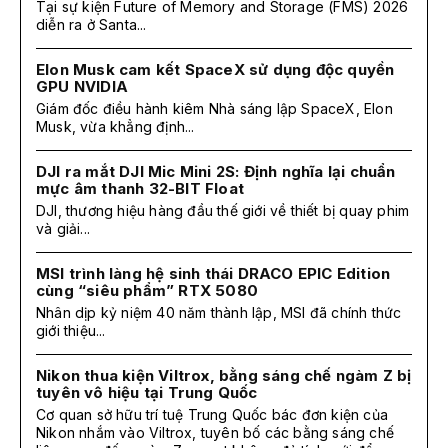
Tại sự kiện Future of Memory and Storage (FMS) 2026
diễn ra ở Santa...
Elon Musk cam kết SpaceX sử dụng độc quyền
GPU NVIDIA
Giám đốc điều hành kiêm Nhà sáng lập SpaceX, Elon
Musk, vừa khẳng định...
DJI ra mắt DJI Mic Mini 2S: Định nghĩa lại chuẩn
mực âm thanh 32-BIT Float
DJI, thương hiệu hàng đầu thế giới về thiết bị quay phim
và giải...
MSI trình làng hệ sinh thái DRACO EPIC Edition
cùng “siêu phẩm” RTX 5080
Nhân dịp kỷ niệm 40 năm thành lập, MSI đã chính thức
giới thiệu...
Nikon thua kiện Viltrox, bằng sáng chế ngàm Z bị
tuyên vô hiệu tại Trung Quốc
Cơ quan sở hữu trí tuệ Trung Quốc bác đơn kiện của
Nikon nhắm vào Viltrox, tuyên bố các bằng sáng chế