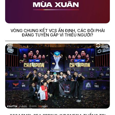
VÒNG CHUNG KẾT VCS ẤN ĐỊNH, CÁC ĐỘI PHẢI
ĐĂNG TUYỂN GẤP VÌ THIẾU NGƯỜI?