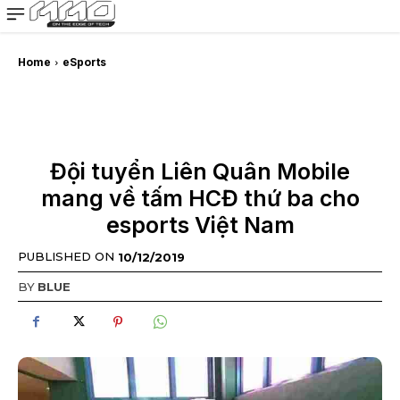
MMOSITE - Thông tin công nghệ
Bài viết nổi bật
Home
eSports
Đội tuyển Liên Quân Mobile
mang về tấm HCĐ thứ ba cho
esports Việt Nam
PUBLISHED ON
10/12/2019
BY
BLUE