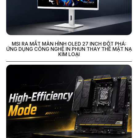
MSI RA MẮT MÀN HÌNH OLED 27 INCH ĐỘT PHÁ:
ỨNG DỤNG CÔNG NGHỆ IN PHUN THAY THẾ MẶT NẠ
KIM LOẠI