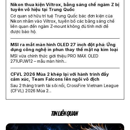
Nikon thua kiện Viltrox, bằng sáng chế ngàm Z bị
tuyên vô hiệu tại Trung Quốc
Cơ quan sở hữu trí tuệ Trung Quốc bác đơn kiện của
Nikon nhắm vào Viltrox, tuyên bố các bằng sáng chế
liên quan đến ngàm Z-mount không đủ tính mới để
được bảo hộ.
MSI ra mắt màn hình OLED 27 inch đột phá: Ứng
dụng công nghệ in phun thay thế mặt nạ kim loại
MSI vừa chính thức giới thiệu PRO MAX OLED
271UPJW12 – mẫu màn hình...
CFVL 2026 Mùa 2 khép lại với hành trình đầy
cảm xúc, Team Falcons lên ngôi vô địch
Sau 2 tháng tranh tài sôi nổi, CrossFire Vietnam League
(CFVL) 2026 Mùa 2...
TIN LIÊN QUAN