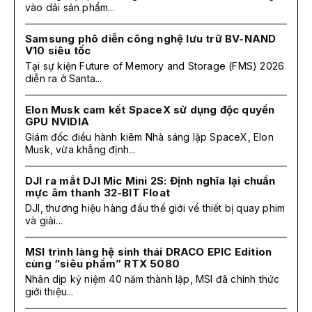
vào dải sản phẩm...
Samsung phô diễn công nghệ lưu trữ BV-NAND
V10 siêu tốc
Tại sự kiện Future of Memory and Storage (FMS) 2026
diễn ra ở Santa...
Elon Musk cam kết SpaceX sử dụng độc quyền
GPU NVIDIA
Giám đốc điều hành kiêm Nhà sáng lập SpaceX, Elon
Musk, vừa khẳng định...
DJI ra mắt DJI Mic Mini 2S: Định nghĩa lại chuẩn
mực âm thanh 32-BIT Float
DJI, thương hiệu hàng đầu thế giới về thiết bị quay phim
và giải...
MSI trình làng hệ sinh thái DRACO EPIC Edition
cùng “siêu phẩm” RTX 5080
Nhân dịp kỷ niệm 40 năm thành lập, MSI đã chính thức
giới thiệu...