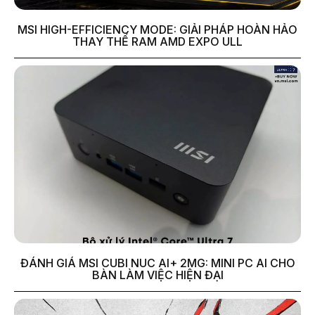
MSI HIGH-EFFICIENCY MODE: GIẢI PHÁP HOÀN HẢO
THAY THẾ RAM AMD EXPO ULL
ĐÁNH GIÁ MSI CUBI NUC AI+ 2MG: MINI PC AI CHO
BÀN LÀM VIỆC HIỆN ĐẠI