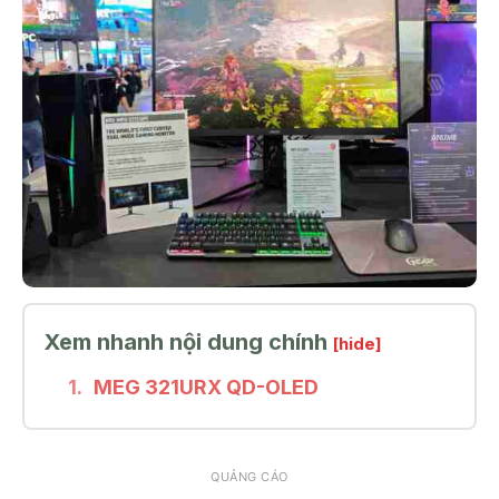
Xem nhanh nội dung chính
[hide]
MEG 321URX QD-OLED
QUẢNG CÁO