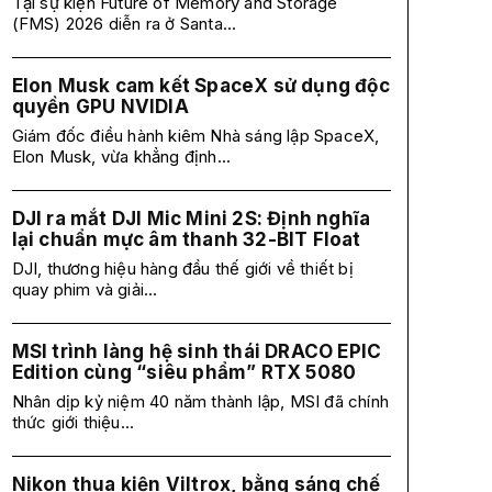
Tại sự kiện Future of Memory and Storage
(FMS) 2026 diễn ra ở Santa...
Elon Musk cam kết SpaceX sử dụng độc
quyền GPU NVIDIA
Giám đốc điều hành kiêm Nhà sáng lập SpaceX,
Elon Musk, vừa khẳng định...
DJI ra mắt DJI Mic Mini 2S: Định nghĩa
lại chuẩn mực âm thanh 32-BIT Float
DJI, thương hiệu hàng đầu thế giới về thiết bị
quay phim và giải...
MSI trình làng hệ sinh thái DRACO EPIC
Edition cùng “siêu phẩm” RTX 5080
Nhân dịp kỷ niệm 40 năm thành lập, MSI đã chính
thức giới thiệu...
Nikon thua kiện Viltrox, bằng sáng chế