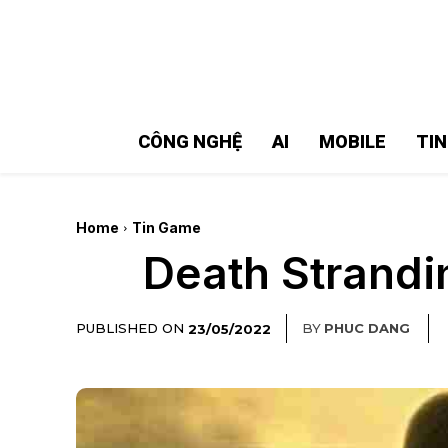
MMOSITE - Thông tin công nghệ
Bài viết nổi bật
CÔNG NGHỆ
AI
MOBILE
TI
Home
Tin Game
Death Strandi
PUBLISHED ON
BY
PHUC DANG
23/05/2022