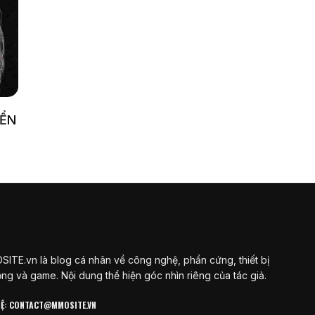
YỂN
ITE.vn là blog cá nhân về công nghệ, phần cứng, thiết bị
ộng và game. Nội dung thể hiện góc nhìn riêng của tác giả.
 HỆ: CONTACT@MMOSITE.VN