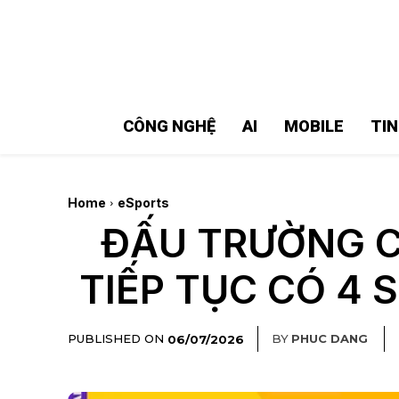
MMOSITE - Thông tin công nghệ
Bài viết nổi bật
CÔNG NGHỆ
AI
MOBILE
TI
Home
eSports
ĐẤU TRƯỜNG C
TIẾP TỤC CÓ 4 
PUBLISHED ON
BY
PHUC DANG
06/07/2026