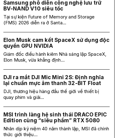
Samsung phô diễn công nghệ lưu trữ
BV-NAND V10 siêu tốc
Tại sự kiện Future of Memory and Storage
(FMS) 2026 diễn ra ở Santa...
Elon Musk cam kết SpaceX sử dụng độc
quyền GPU NVIDIA
Giám đốc điều hành kiêm Nhà sáng lập SpaceX,
Elon Musk, vừa khẳng định...
DJI ra mắt DJI Mic Mini 2S: Định nghĩa
lại chuẩn mực âm thanh 32-BIT Float
DJI, thương hiệu hàng đầu thế giới về thiết bị
quay phim và giải...
MSI trình làng hệ sinh thái DRACO EPIC
Edition cùng “siêu phẩm” RTX 5080
Nhân dịp kỷ niệm 40 năm thành lập, MSI đã chính
thức giới thiệu...