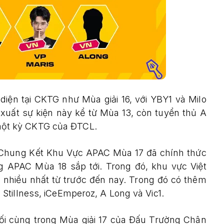
diện tại CKTG như Mùa giải 16, với YBY1 và Milo
i xuất sự kiện này kể từ Mùa 13, còn tuyển thủ A
i một kỳ CKTG của ĐTCL.
ất Chung Kết Khu Vực APAC Mùa 17 đã chính thức
g APAC Mùa 18 sắp tới. Trong đó, khu vực Việt
g nhiều nhất từ trước đến nay. Trong đó có thêm
Stillness, iCeEmperoz, A Long và Vic1.
uối cùng trong Mùa giải 17 của Đấu Trường Chân