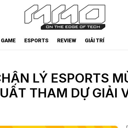
N GAME
ESPORTS
REVIEW
GIẢI TRÍ
HÂN LÝ ESPORTS MÙ
SUẤT THAM DỰ GIẢI V