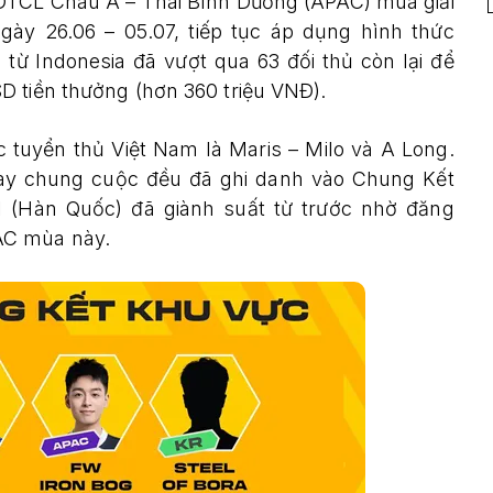
ĐTCL Châu Á – Thái Bình Dương (APAC) mùa giải
gày 26.06 – 05.07, tiếp tục áp dụng hình thức
từ Indonesia đã vượt qua 63 đối thủ còn lại để
D tiền thưởng (hơn 360 triệu VNĐ).
ác tuyển thủ Việt Nam là Maris – Milo và A Long.
ngày chung cuộc đều đã ghi danh vào Chung Kết
il (Hàn Quốc) đã giành suất từ trước nhờ đăng
AC mùa này.