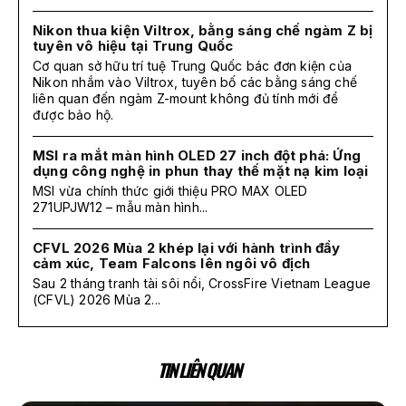
Nikon thua kiện Viltrox, bằng sáng chế ngàm Z bị
tuyên vô hiệu tại Trung Quốc
Cơ quan sở hữu trí tuệ Trung Quốc bác đơn kiện của
Nikon nhắm vào Viltrox, tuyên bố các bằng sáng chế
liên quan đến ngàm Z-mount không đủ tính mới để
được bảo hộ.
MSI ra mắt màn hình OLED 27 inch đột phá: Ứng
dụng công nghệ in phun thay thế mặt nạ kim loại
MSI vừa chính thức giới thiệu PRO MAX OLED
271UPJW12 – mẫu màn hình...
CFVL 2026 Mùa 2 khép lại với hành trình đầy
cảm xúc, Team Falcons lên ngôi vô địch
Sau 2 tháng tranh tài sôi nổi, CrossFire Vietnam League
(CFVL) 2026 Mùa 2...
TIN LIÊN QUAN