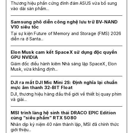
Thương hiệu phần cứng đình đám ASUS vừa bổ sung
vào dải sản phẩm...
Samsung phô diễn công nghệ lưu trữ BV-NAND
V10 siêu tốc
Tại sự kiện Future of Memory and Storage (FMS) 2026
diễn ra ở Santa...
Elon Musk cam kết SpaceX sử dụng độc quyền
GPU NVIDIA
Giám đốc điều hành kiêm Nhà sáng lập SpaceX, Elon
Musk, vừa khẳng định...
DJI ra mắt DJI Mic Mini 2S: Định nghĩa lại chuẩn
mực âm thanh 32-BIT Float
DJI, thương hiệu hàng đầu thế giới về thiết bị quay phim
và giải...
MSI trình làng hệ sinh thái DRACO EPIC Edition
cùng “siêu phẩm” RTX 5080
Nhân dịp kỷ niệm 40 năm thành lập, MSI đã chính thức
giới thiệu...