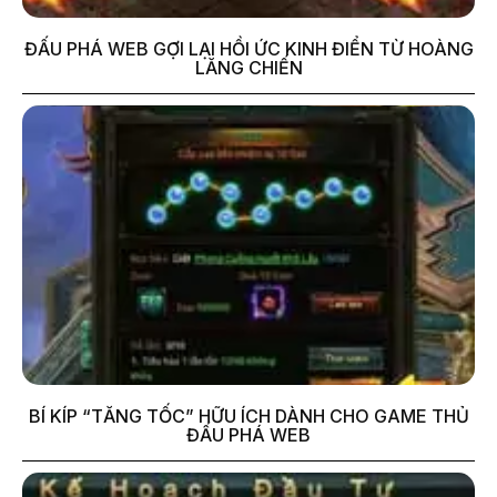
ĐẤU PHÁ WEB GỢI LẠI HỒI ỨC KINH ĐIỂN TỪ HOÀNG
LĂNG CHIẾN
BÍ KÍP “TĂNG TỐC” HỮU ÍCH DÀNH CHO GAME THỦ
ĐẤU PHÁ WEB