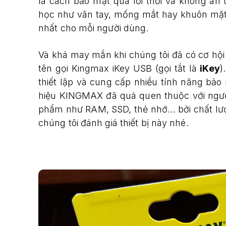
là cách bảo mật quá lỗi thời và không an
học như vân tay, mống mắt hay khuôn mặt 
nhất cho mỗi người dùng.
Và khá may mắn khi chúng tôi đã có cơ hội 
tên gọi Kingmax iKey USB (gọi tắt là
iKey
)
thiết lập và cung cấp nhiều tính năng b
hiệu KINGMAX đã quá quen thuộc với ngườ
phẩm như RAM, SSD, thẻ nhớ… bởi chất lượ
chúng tôi đánh giá thiết bị này nhé.