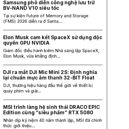
Samsung phô diễn công nghệ lưu trữ
BV-NAND V10 siêu tốc
Tại sự kiện Future of Memory and Storage
(FMS) 2026 diễn ra ở Santa...
Elon Musk cam kết SpaceX sử dụng độc
quyền GPU NVIDIA
Giám đốc điều hành kiêm Nhà sáng lập SpaceX,
Elon Musk, vừa khẳng định...
DJI ra mắt DJI Mic Mini 2S: Định nghĩa
lại chuẩn mực âm thanh 32-BIT Float
DJI, thương hiệu hàng đầu thế giới về thiết bị
quay phim và giải...
MSI trình làng hệ sinh thái DRACO EPIC
Edition cùng “siêu phẩm” RTX 5080
Nhân dịp kỷ niệm 40 năm thành lập, MSI đã chính
thức giới thiệu...