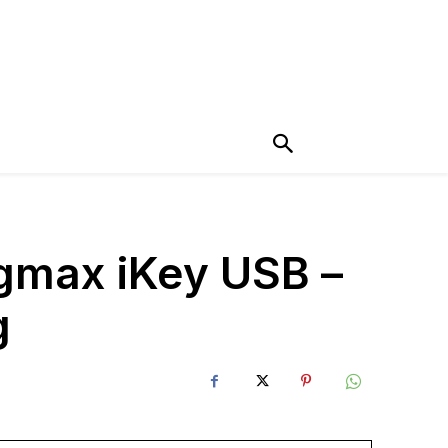
ngmax iKey USB –
g