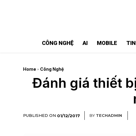
MMOSITE - Thông tin công nghệ
Bài viết nổi bật
CÔNG NGHỆ
AI
MOBILE
TI
Home
Công Nghệ
Đánh giá thiết 
PUBLISHED ON
BY
TECHADMIN
01/12/2017