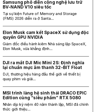
Samsung phô diễn công nghệ lưu trữ
BV-NAND V10 siêu tốc
Tại sự kiện Future of Memory and Storage
(FMS) 2026 diễn ra ở Santa...
Elon Musk cam kết SpaceX sử dụng độc
quyền GPU NVIDIA
Giám đốc điều hành kiêm Nhà sáng lập SpaceX,
Elon Musk, vừa khẳng định...
DJI ra mắt DJI Mic Mini 2S: Định nghĩa
lại chuẩn mực âm thanh 32-BIT Float
DJI, thương hiệu hàng đầu thế giới về thiết bị
quay phim và giải...
MSI trình làng hệ sinh thái DRACO EPIC
Edition cùng “siêu phẩm” RTX 5080
Nhân dịp kỷ niệm 40 năm thành lập, MSI đã chính
thức giới thiệu...