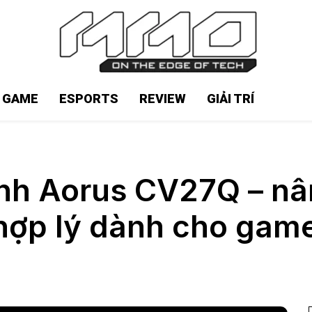
N GAME
ESPORTS
REVIEW
GIẢI TRÍ
nh Aorus CV27Q – nâ
hợp lý dành cho gam