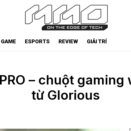
N GAME
ESPORTS
REVIEW
GIẢI TRÍ
PRO – chuột gaming w
từ Glorious