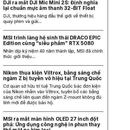
DJI ra mắt DJI Mic Mini 2S: Định nghĩa
lại chuẩn mực âm thanh 32-BIT Float
DJI, thương hiệu hàng đầu thế giới về thiết bị
quay phim và giải...
MSI trình làng hệ sinh thái DRACO EPIC
Edition cùng “siêu phẩm” RTX 5080
Nhân dịp kỷ niệm 40 năm thành lập, MSI đã chính
thức giới thiệu...
Nikon thua kiện Viltrox, bằng sáng chế
ngàm Z bị tuyên vô hiệu tại Trung Quốc
Cơ quan sở hữu trí tuệ Trung Quốc bác đơn kiện
của Nikon nhắm vào Viltrox, tuyên bố các bằng
sáng chế liên quan đến ngàm Z-mount không đủ
tính mới để được bảo hộ.
MSI ra mắt màn hình OLED 27 inch đột
phá: Ứng dụng công nghệ in phun thay