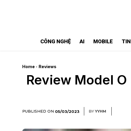
MMOSITE - Thông tin công nghệ
Bài viết nổi bật
CÔNG NGHỆ
AI
MOBILE
TI
Home
Reviews
Review Model O 
PUBLISHED ON
BY
YYHM
05/03/2023