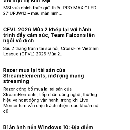
thế mặt nạ kim loại
MSI vừa chính thức giới thiệu PRO MAX OLED
271UPJW12 – mẫu màn hình...
CFVL 2026 Mùa 2 khép lại với hành
trình đầy cảm xúc, Team Falcons lên
ngôi vô địch
Sau 2 tháng tranh tài sôi nổi, CrossFire Vietnam
League (CFVL) 2026 Mùa 2...
Razer mua lại tài sản của
StreamElements, mở rộng mảng
streaming
Razer công bố mua lại tài sản của
StreamElements, tiếp nhận công nghệ, thương
hiệu và hoạt động vận hành, trong khi Live
Momentum vẫn chịu trách nhiệm các khoản nợ
cũ.
Bí ẩn ảnh nền Windows 10: Địa điểm