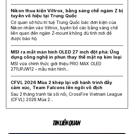
Nikon thua kiện Viltrox, bằng sáng chế ngàm Z bị
tuyên vô hiệu tại Trung Quốc
Cơ quan sở hữu trí tuệ Trung Quốc bác đơn kiện của
Nikon nhắm vào Viltrox, tuyên bố các bằng sáng chế
liên quan đến ngàm Z-mount không đủ tính mới để
được bảo hộ.
MSI ra mắt màn hình OLED 27 inch đột phá: Ứng
dụng công nghệ in phun thay thế mặt nạ kim loại
MSI vừa chính thức giới thiệu PRO MAX OLED
271UPJW12 – mẫu màn hình...
CFVL 2026 Mùa 2 khép lại với hành trình đầy
cảm xúc, Team Falcons lên ngôi vô địch
Sau 2 tháng tranh tài sôi nổi, CrossFire Vietnam League
(CFVL) 2026 Mùa 2...
TIN LIÊN QUAN