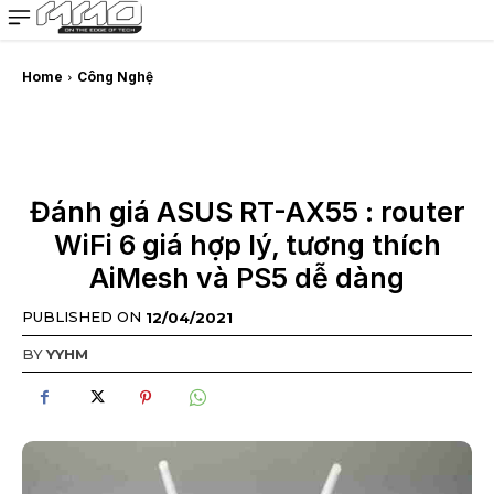
MMOSITE - Thông tin công nghệ
Bài viết nổi bật
Home
Công Nghệ
Đánh giá ASUS RT-AX55 : router
WiFi 6 giá hợp lý, tương thích
AiMesh và PS5 dễ dàng
PUBLISHED ON
12/04/2021
BY
YYHM