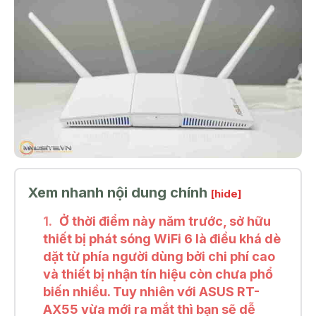
Xem nhanh nội dung chính
[hide]
Ở thời điểm này năm trước, sở hữu
thiết bị phát sóng WiFi 6 là điều khá dè
dặt từ phía người dùng bởi chi phí cao
và thiết bị nhận tín hiệu còn chưa phổ
biến nhiều. Tuy nhiên với ASUS RT-
AX55 vừa mới ra mắt thì bạn sẽ dễ