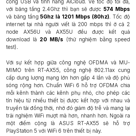
cổng USB và tính năng AiCloud. Về tốc độ tối đa,
với băng tầng 2.4Ghz thì bạn sẽ được
574 Mbps
và băng tầng
5Ghz là 1201 Mbps (80hz)
. Tốc độ
internet tại nhà người viết là 200 mbps thì ở cả 2
node AX56U và AX55U đều được kết quả
download là
20 MB/s
(thử nghiệm bằng speed
test).
Với sự kết hợp giữa công nghệ OFDMA và MU-
MIMO trên RT-AX55, công nghệ 802.11ax cung
cấp dung lượng mạng lớn hơn gấp 4 lần và độ phủ
sóng rộng hơn. Chuẩn WiFi 6 hỗ trợ OFDMA chia
mỗi kênh thành các kênh phụ nhỏ, cho phép các
tín hiệu từ nhiều thiết bị được kết hợp với nhau và
truyền tải đồng thời, nhờ đó giảm độ trễ và mang lại
trải nghiệm WiFi mượt mà hơn, nhanh hơn. Ngoài ra
một điểm cộng là ASUS RT-AX55 sẽ hỗ trợ
PlayStation 5 với WiFi 6 trên thiết bị này.