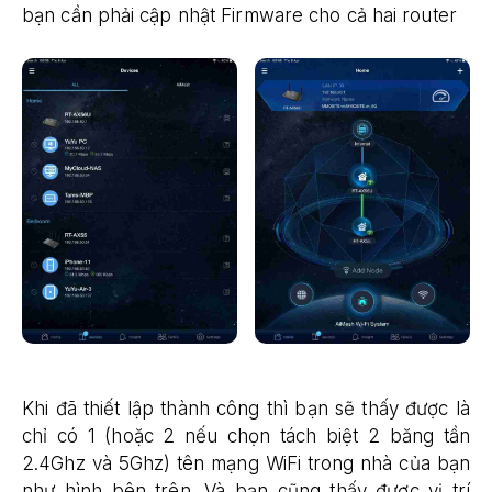
bạn cần phải cập nhật Firmware cho cả hai router
Khi đã thiết lập thành công thì bạn sẽ thấy được là
chỉ có 1 (hoặc 2 nếu chọn tách biệt 2 băng tần
2.4Ghz và 5Ghz) tên mạng WiFi trong nhà của bạn
như hình bên trên. Và bạn cũng thấy được vị trí