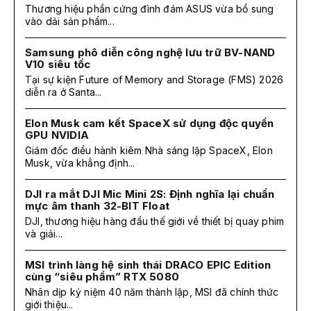
Thương hiệu phần cứng đình đám ASUS vừa bổ sung
vào dải sản phẩm...
Samsung phô diễn công nghệ lưu trữ BV-NAND
V10 siêu tốc
Tại sự kiện Future of Memory and Storage (FMS) 2026
diễn ra ở Santa...
Elon Musk cam kết SpaceX sử dụng độc quyền
GPU NVIDIA
Giám đốc điều hành kiêm Nhà sáng lập SpaceX, Elon
Musk, vừa khẳng định...
DJI ra mắt DJI Mic Mini 2S: Định nghĩa lại chuẩn
mực âm thanh 32-BIT Float
DJI, thương hiệu hàng đầu thế giới về thiết bị quay phim
và giải...
MSI trình làng hệ sinh thái DRACO EPIC Edition
cùng “siêu phẩm” RTX 5080
Nhân dịp kỷ niệm 40 năm thành lập, MSI đã chính thức
giới thiệu...