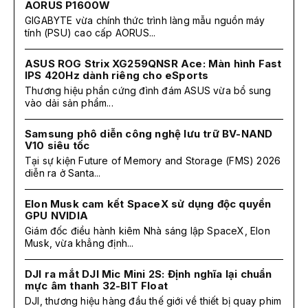
AORUS P1600W
GIGABYTE vừa chính thức trình làng mẫu nguồn máy
tính (PSU) cao cấp AORUS...
ASUS ROG Strix XG259QNSR Ace: Màn hình Fast
IPS 420Hz dành riêng cho eSports
Thương hiệu phần cứng đình đám ASUS vừa bổ sung
vào dải sản phẩm...
Samsung phô diễn công nghệ lưu trữ BV-NAND
V10 siêu tốc
Tại sự kiện Future of Memory and Storage (FMS) 2026
diễn ra ở Santa...
Elon Musk cam kết SpaceX sử dụng độc quyền
GPU NVIDIA
Giám đốc điều hành kiêm Nhà sáng lập SpaceX, Elon
Musk, vừa khẳng định...
DJI ra mắt DJI Mic Mini 2S: Định nghĩa lại chuẩn
mực âm thanh 32-BIT Float
DJI, thương hiệu hàng đầu thế giới về thiết bị quay phim