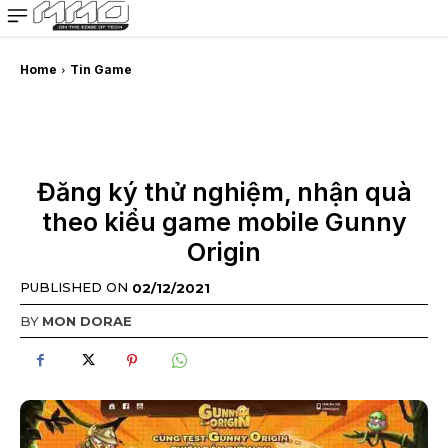
MMOSITE - Thông tin công nghệ
Bài viết nổi bật
Home
Tin Game
Đăng ký thử nghiệm, nhận quà
theo kiểu game mobile Gunny
Origin
PUBLISHED ON
02/12/2021
BY
MON DORAE