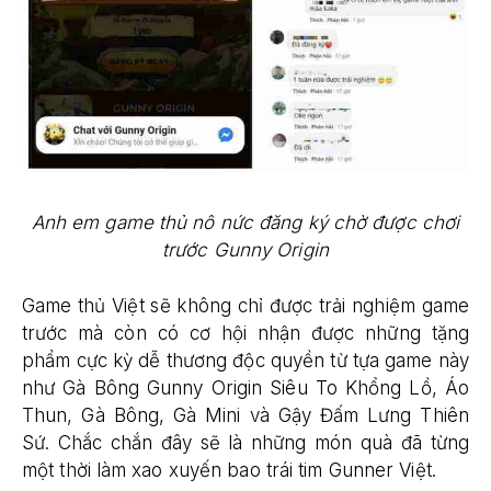
Anh em game thủ nô nức đăng ký chờ được chơi
trước Gunny Origin
Game thủ Việt sẽ không chỉ được trải nghiệm game
trước mà còn có cơ hội nhận được những tặng
phẩm cực kỳ dễ thương độc quyền từ tựa game này
như Gà Bông Gunny Origin Siêu To Khổng Lồ, Áo
Thun, Gà Bông, Gà Mini và Gậy Đấm Lưng Thiên
Sứ. Chắc chắn đây sẽ là những món quà đã từng
một thời làm xao xuyến bao trái tim Gunner Việt.