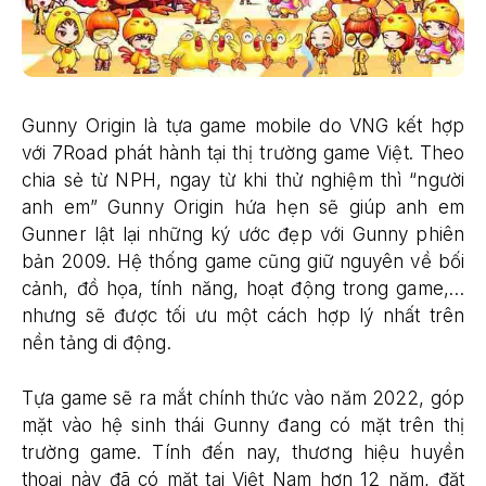
Gunny Origin là tựa game mobile do VNG kết hợp
với 7Road phát hành tại thị trường game Việt. Theo
chia sẻ từ NPH, ngay từ khi thử nghiệm thì “người
anh em” Gunny Origin hứa hẹn sẽ giúp anh em
Gunner lật lại những ký ước đẹp với Gunny phiên
bản 2009. Hệ thống game cũng giữ nguyên về bối
cảnh, đồ họa, tính năng, hoạt động trong game,…
nhưng sẽ được tối ưu một cách hợp lý nhất trên
nền tảng di động.
Tựa game sẽ ra mắt chính thức vào năm 2022, góp
mặt vào hệ sinh thái Gunny đang có mặt trên thị
trường game. Tính đến nay, thương hiệu huyền
thoại này đã có mặt tại Việt Nam hơn 12 năm, đặt