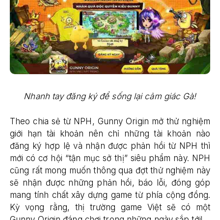
Nhanh tay đăng ký để sống lại cảm giác Gà!
Theo chia sẻ từ NPH, Gunny Origin mở thử nghiệm
giới hạn tài khoản nên chỉ những tài khoản nào
đăng ký hợp lệ và nhận được phản hồi từ NPH thì
mới có cơ hội “tận mục sở thị” siêu phẩm này. NPH
cũng rất mong muốn thông qua đợt thử nghiệm này
sẽ nhận được những phản hồi, báo lỗi, đóng góp
mang tính chất xây dựng game từ phía cộng đồng.
Kỳ vọng rằng, thị trường game Việt sẽ có một
Gunny Origin đáng chơi trong những ngày sắp tới!