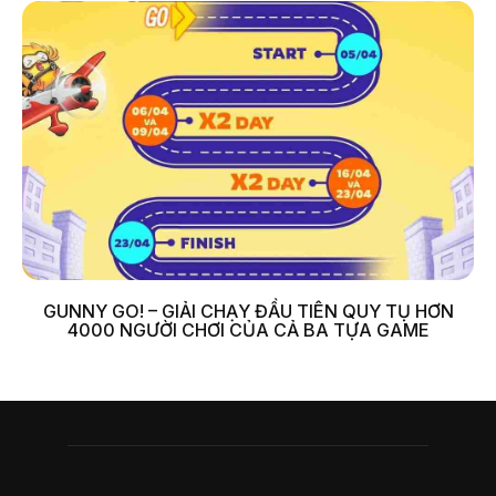
GUNNY GO! – GIẢI CHẠY ĐẦU TIÊN QUY TỤ HƠN
4000 NGƯỜI CHƠI CỦA CẢ BA TỰA GAME