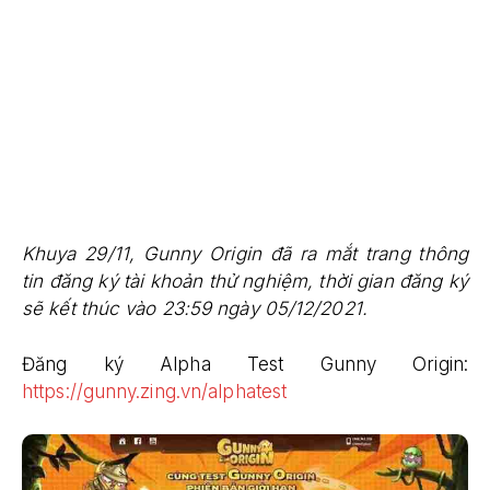
Khuya 29/11, Gunny Origin đã ra mắt trang thông
tin đăng ký tài khoản thử nghiệm, thời gian đăng ký
sẽ kết thúc vào 23:59 ngày 05/12/2021.
Đăng ký Alpha Test Gunny Origin:
https://gunny.zing.vn/alphatest