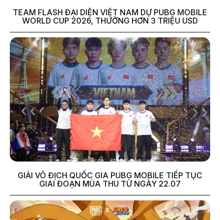
TEAM FLASH ĐẠI DIỆN VIỆT NAM DỰ PUBG MOBILE
WORLD CUP 2026, THƯỞNG HƠN 3 TRIỆU USD
GIẢI VÔ ĐỊCH QUỐC GIA PUBG MOBILE TIẾP TỤC
GIAI ĐOẠN MÙA THU TỪ NGÀY 22.07