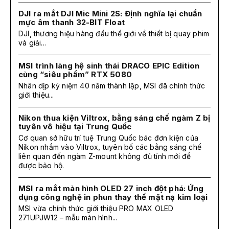
DJI ra mắt DJI Mic Mini 2S: Định nghĩa lại chuẩn
mực âm thanh 32-BIT Float
DJI, thương hiệu hàng đầu thế giới về thiết bị quay phim
và giải...
MSI trình làng hệ sinh thái DRACO EPIC Edition
cùng “siêu phẩm” RTX 5080
Nhân dịp kỷ niệm 40 năm thành lập, MSI đã chính thức
giới thiệu...
Nikon thua kiện Viltrox, bằng sáng chế ngàm Z bị
tuyên vô hiệu tại Trung Quốc
Cơ quan sở hữu trí tuệ Trung Quốc bác đơn kiện của
Nikon nhắm vào Viltrox, tuyên bố các bằng sáng chế
liên quan đến ngàm Z-mount không đủ tính mới để
được bảo hộ.
MSI ra mắt màn hình OLED 27 inch đột phá: Ứng
dụng công nghệ in phun thay thế mặt nạ kim loại
MSI vừa chính thức giới thiệu PRO MAX OLED
271UPJW12 – mẫu màn hình...