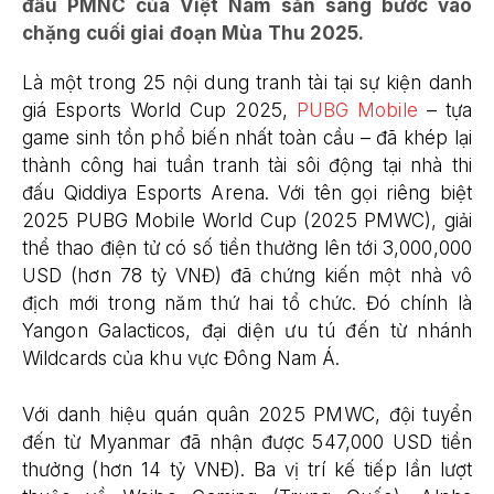
đấu PMNC của Việt Nam sẵn sàng bước vào
chặng cuối giai đoạn Mùa Thu 2025.
Là một trong 25 nội dung tranh tài tại sự kiện danh
giá Esports World Cup 2025,
PUBG Mobile
– tựa
game sinh tồn phổ biến nhất toàn cầu – đã khép lại
thành công hai tuần tranh tài sôi động tại nhà thi
đấu Qiddiya Esports Arena. Với tên gọi riêng biệt
2025 PUBG Mobile World Cup (2025 PMWC), giải
thể thao điện tử có số tiền thưởng lên tới 3,000,000
USD (hơn 78 tỷ VNĐ) đã chứng kiến một nhà vô
địch mới trong năm thứ hai tổ chức. Đó chính là
Yangon Galacticos, đại diện ưu tú đến từ nhánh
Wildcards của khu vực Đông Nam Á.
Với danh hiệu quán quân 2025 PMWC, đội tuyển
đến từ Myanmar đã nhận được 547,000 USD tiền
thưởng (hơn 14 tỷ VNĐ). Ba vị trí kế tiếp lần lượt