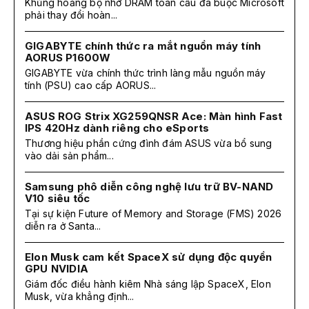
Khủng hoảng bộ nhớ DRAM toàn cầu đã buộc Microsoft
phải thay đổi hoàn...
GIGABYTE chính thức ra mắt nguồn máy tính
AORUS P1600W
GIGABYTE vừa chính thức trình làng mẫu nguồn máy
tính (PSU) cao cấp AORUS...
ASUS ROG Strix XG259QNSR Ace: Màn hình Fast
IPS 420Hz dành riêng cho eSports
Thương hiệu phần cứng đình đám ASUS vừa bổ sung
vào dải sản phẩm...
Samsung phô diễn công nghệ lưu trữ BV-NAND
V10 siêu tốc
Tại sự kiện Future of Memory and Storage (FMS) 2026
diễn ra ở Santa...
Elon Musk cam kết SpaceX sử dụng độc quyền
GPU NVIDIA
Giám đốc điều hành kiêm Nhà sáng lập SpaceX, Elon
Musk, vừa khẳng định...