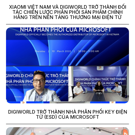
XIAOMI VIỆT NAM VÀ DIGIWORLD TRỞ THÀNH ĐỐI
TÁC CHIẾN LƯỢC PHÂN PHỐI SẢN PHẨM CHÍNH
HÃNG TRÊN NỀN TẢNG THƯƠNG MẠI ĐIỆN TỬ
DIGIWORLD TRỞ THÀNH NHÀ PHÂN PHỐI KEY ĐIỆN
TỬ (ESD) CỦA MICROSOFT