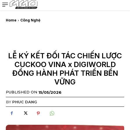
MMOSITE - Thông tin công nghệ
Bài viết nổi bật
Home
Công Nghệ
LỄ KÝ KẾT ĐỐI TÁC CHIẾN LƯỢC
CUCKOO VINA x DIGIWORLD
ĐỒNG HÀNH PHÁT TRIỂN BỀN
VỮNG
PUBLISHED ON
15/05/2026
BY
PHUC DANG