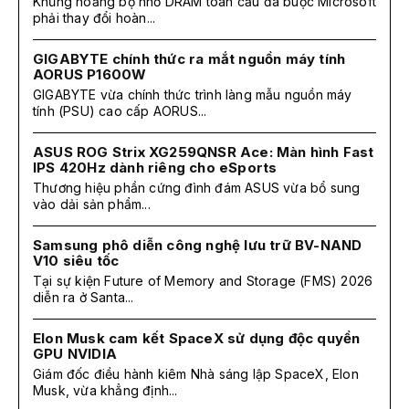
Khủng hoảng bộ nhớ DRAM toàn cầu đã buộc Microsoft
phải thay đổi hoàn...
GIGABYTE chính thức ra mắt nguồn máy tính
AORUS P1600W
GIGABYTE vừa chính thức trình làng mẫu nguồn máy
tính (PSU) cao cấp AORUS...
ASUS ROG Strix XG259QNSR Ace: Màn hình Fast
IPS 420Hz dành riêng cho eSports
Thương hiệu phần cứng đình đám ASUS vừa bổ sung
vào dải sản phẩm...
Samsung phô diễn công nghệ lưu trữ BV-NAND
V10 siêu tốc
Tại sự kiện Future of Memory and Storage (FMS) 2026
diễn ra ở Santa...
Elon Musk cam kết SpaceX sử dụng độc quyền
GPU NVIDIA
Giám đốc điều hành kiêm Nhà sáng lập SpaceX, Elon
Musk, vừa khẳng định...