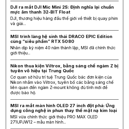
DJI ra mắt DJI Mic Mini 2S: Định nghĩa lại chuẩn
mực âm thanh 32-BIT Float
DJI, thương hiệu hàng đầu thế giới về thiết bị quay phim
và giải...
MSI trình làng hệ sinh thái DRACO EPIC Edition
cùng “siêu phẩm” RTX 5080
Nhân dịp kỷ niệm 40 năm thành lập, MSI đã chính thức
giới thiệu...
Nikon thua kiện Viltrox, bằng sáng chế ngàm Z bị
tuyên vô hiệu tại Trung Quốc
Cơ quan sở hữu trí tuệ Trung Quốc bác đơn kiện của
Nikon nhắm vào Viltrox, tuyên bố các bằng sáng chế
liên quan đến ngàm Z-mount không đủ tính mới để
được bảo hộ.
MSI ra mắt màn hình OLED 27 inch đột phá: Ứng
dụng công nghệ in phun thay thế mặt nạ kim loại
MSI vừa chính thức giới thiệu PRO MAX OLED
271UPJW12 – mẫu màn hình...