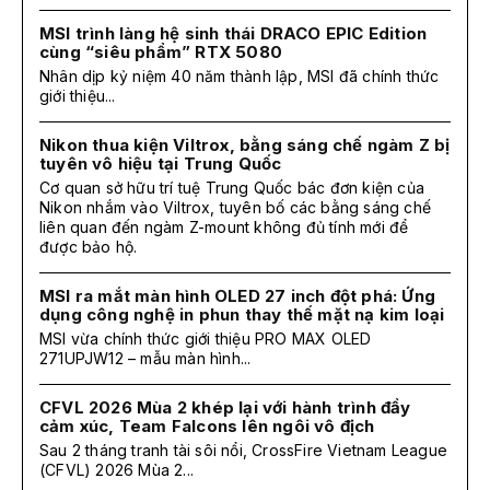
MSI trình làng hệ sinh thái DRACO EPIC Edition
cùng “siêu phẩm” RTX 5080
Nhân dịp kỷ niệm 40 năm thành lập, MSI đã chính thức
giới thiệu...
Nikon thua kiện Viltrox, bằng sáng chế ngàm Z bị
tuyên vô hiệu tại Trung Quốc
Cơ quan sở hữu trí tuệ Trung Quốc bác đơn kiện của
Nikon nhắm vào Viltrox, tuyên bố các bằng sáng chế
liên quan đến ngàm Z-mount không đủ tính mới để
được bảo hộ.
MSI ra mắt màn hình OLED 27 inch đột phá: Ứng
dụng công nghệ in phun thay thế mặt nạ kim loại
MSI vừa chính thức giới thiệu PRO MAX OLED
271UPJW12 – mẫu màn hình...
CFVL 2026 Mùa 2 khép lại với hành trình đầy
cảm xúc, Team Falcons lên ngôi vô địch
Sau 2 tháng tranh tài sôi nổi, CrossFire Vietnam League
(CFVL) 2026 Mùa 2...