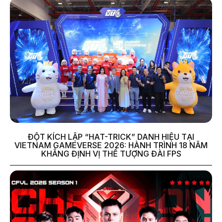
ĐỘT KÍCH LẬP “HAT-TRICK” DANH HIỆU TẠI
VIETNAM GAMEVERSE 2026: HÀNH TRÌNH 18 NĂM
KHẲNG ĐỊNH VỊ THẾ TƯỢNG ĐÀI FPS