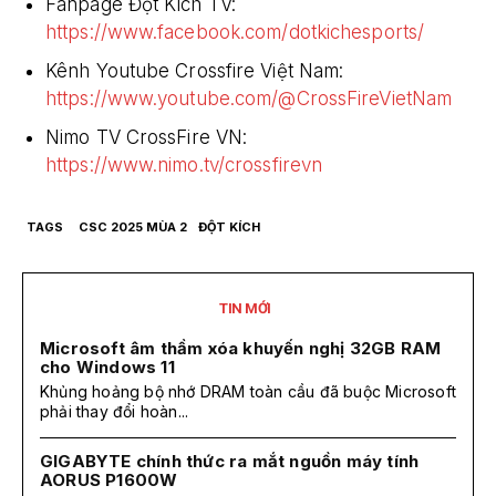
Fanpage Đột Kích TV:
https://www.facebook.com/dotkichesports/
Kênh Youtube Crossfire Việt Nam:
https://www.youtube.com/@CrossFireVietNam
Nimo TV CrossFire VN:
https://www.nimo.tv/crossfirevn
TAGS
CSC 2025 MÙA 2
ĐỘT KÍCH
TIN MỚI
Microsoft âm thầm xóa khuyến nghị 32GB RAM
cho Windows 11
Khủng hoảng bộ nhớ DRAM toàn cầu đã buộc Microsoft
phải thay đổi hoàn...
GIGABYTE chính thức ra mắt nguồn máy tính
AORUS P1600W