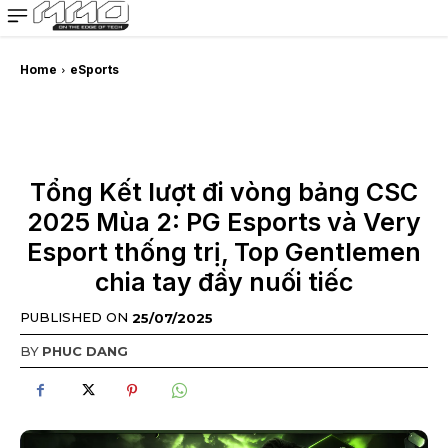
MMOSITE - Thông tin công nghệ
Bài viết nổi bật
Home
eSports
Tổng Kết lượt đi vòng bảng CSC
2025 Mùa 2: PG Esports và Very
Esport thống trị, Top Gentlemen
chia tay đầy nuối tiếc
PUBLISHED ON
25/07/2025
BY
PHUC DANG