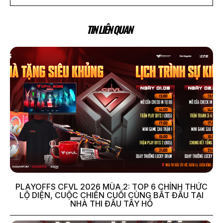
TIN LIÊN QUAN
PLAYOFFS CFVL 2026 MÙA 2: TOP 6 CHÍNH THỨC
LỘ DIỆN, CUỘC CHIẾN CUỐI CÙNG BẮT ĐẦU TẠI
NHÀ THI ĐẤU TÂY HỒ