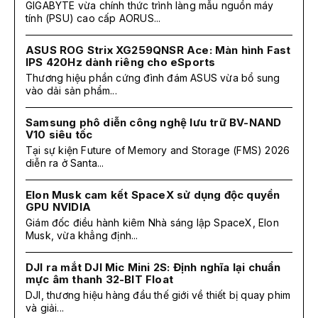
GIGABYTE vừa chính thức trình làng mẫu nguồn máy
tính (PSU) cao cấp AORUS...
ASUS ROG Strix XG259QNSR Ace: Màn hình Fast
IPS 420Hz dành riêng cho eSports
Thương hiệu phần cứng đình đám ASUS vừa bổ sung
vào dải sản phẩm...
Samsung phô diễn công nghệ lưu trữ BV-NAND
V10 siêu tốc
Tại sự kiện Future of Memory and Storage (FMS) 2026
diễn ra ở Santa...
Elon Musk cam kết SpaceX sử dụng độc quyền
GPU NVIDIA
Giám đốc điều hành kiêm Nhà sáng lập SpaceX, Elon
Musk, vừa khẳng định...
DJI ra mắt DJI Mic Mini 2S: Định nghĩa lại chuẩn
mực âm thanh 32-BIT Float
DJI, thương hiệu hàng đầu thế giới về thiết bị quay phim
và giải...