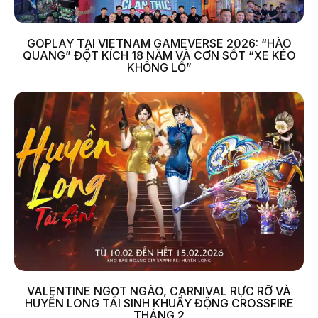
GOPLAY TẠI VIETNAM GAMEVERSE 2026: “HÀO
QUANG” ĐỘT KÍCH 18 NĂM VÀ CƠN SỐT “XE KÉO
KHỔNG LỒ”
VALENTINE NGỌT NGÀO, CARNIVAL RỰC RỠ VÀ
HUYỀN LONG TÁI SINH KHUẤY ĐỘNG CROSSFIRE
THÁNG 2