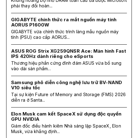
Khủng hoảng bộ nhớ DRAM toàn cầu đã buộc Microsoft
phải thay đổi hoàn...
GIGABYTE chính thức ra mắt nguồn máy tính
AORUS P1600W
GIGABYTE vừa chính thức trình làng mẫu nguồn máy
tính (PSU) cao cấp AORUS...
ASUS ROG Strix XG259QNSR Ace: Màn hình Fast
IPS 420Hz dành riêng cho eSports
Thương hiệu phần cứng đình đám ASUS vừa bổ sung
vào dải sản phẩm...
Samsung phô diễn công nghệ lưu trữ BV-NAND
V10 siêu tốc
Tại sự kiện Future of Memory and Storage (FMS) 2026
diễn ra ở Santa...
Elon Musk cam kết SpaceX sử dụng độc quyền
GPU NVIDIA
Giám đốc điều hành kiêm Nhà sáng lập SpaceX, Elon
Musk, vừa khẳng định...