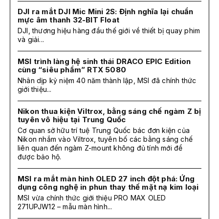
DJI ra mắt DJI Mic Mini 2S: Định nghĩa lại chuẩn
mực âm thanh 32-BIT Float
DJI, thương hiệu hàng đầu thế giới về thiết bị quay phim
và giải...
MSI trình làng hệ sinh thái DRACO EPIC Edition
cùng “siêu phẩm” RTX 5080
Nhân dịp kỷ niệm 40 năm thành lập, MSI đã chính thức
giới thiệu...
Nikon thua kiện Viltrox, bằng sáng chế ngàm Z bị
tuyên vô hiệu tại Trung Quốc
Cơ quan sở hữu trí tuệ Trung Quốc bác đơn kiện của
Nikon nhắm vào Viltrox, tuyên bố các bằng sáng chế
liên quan đến ngàm Z-mount không đủ tính mới để
được bảo hộ.
MSI ra mắt màn hình OLED 27 inch đột phá: Ứng
dụng công nghệ in phun thay thế mặt nạ kim loại
MSI vừa chính thức giới thiệu PRO MAX OLED
271UPJW12 – mẫu màn hình...