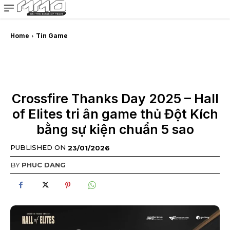
MMOSITE - Thông tin công nghệ
Bài viết nổi bật
Home
Tin Game
Crossfire Thanks Day 2025 – Hall
of Elites tri ân game thủ Đột Kích
bằng sự kiện chuẩn 5 sao
PUBLISHED ON
23/01/2026
BY
PHUC DANG