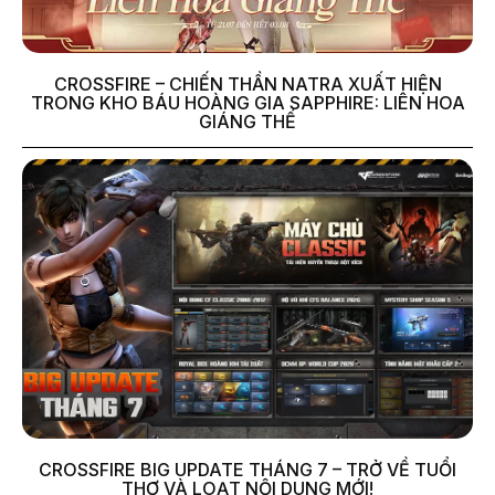
CROSSFIRE – CHIẾN THẦN NATRA XUẤT HIỆN
TRONG KHO BÁU HOÀNG GIA SAPPHIRE: LIÊN HOA
GIÁNG THẾ
CROSSFIRE BIG UPDATE THÁNG 7 – TRỞ VỀ TUỔI
THƠ VÀ LOẠT NỘI DUNG MỚI!