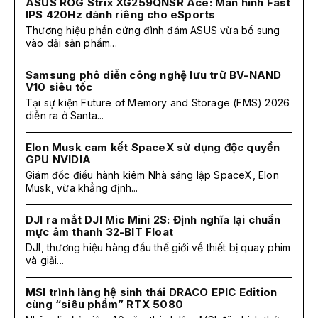
ASUS ROG Strix XG259QNSR Ace: Màn hình Fast
IPS 420Hz dành riêng cho eSports
Thương hiệu phần cứng đình đám ASUS vừa bổ sung
vào dải sản phẩm...
Samsung phô diễn công nghệ lưu trữ BV-NAND
V10 siêu tốc
Tại sự kiện Future of Memory and Storage (FMS) 2026
diễn ra ở Santa...
Elon Musk cam kết SpaceX sử dụng độc quyền
GPU NVIDIA
Giám đốc điều hành kiêm Nhà sáng lập SpaceX, Elon
Musk, vừa khẳng định...
DJI ra mắt DJI Mic Mini 2S: Định nghĩa lại chuẩn
mực âm thanh 32-BIT Float
DJI, thương hiệu hàng đầu thế giới về thiết bị quay phim
và giải...
MSI trình làng hệ sinh thái DRACO EPIC Edition
cùng “siêu phẩm” RTX 5080