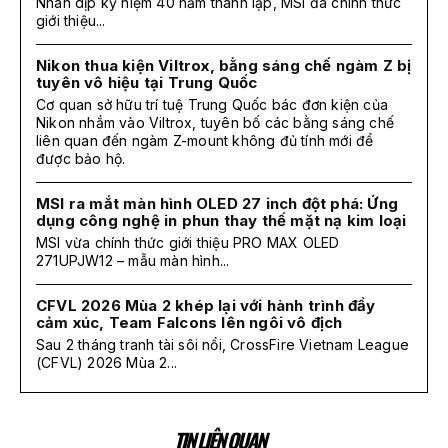
Nhân dịp kỷ niệm 40 năm thành lập, MSI đã chính thức
giới thiệu...
Nikon thua kiện Viltrox, bằng sáng chế ngàm Z bị
tuyên vô hiệu tại Trung Quốc
Cơ quan sở hữu trí tuệ Trung Quốc bác đơn kiện của
Nikon nhắm vào Viltrox, tuyên bố các bằng sáng chế
liên quan đến ngàm Z-mount không đủ tính mới để
được bảo hộ.
MSI ra mắt màn hình OLED 27 inch đột phá: Ứng
dụng công nghệ in phun thay thế mặt nạ kim loại
MSI vừa chính thức giới thiệu PRO MAX OLED
271UPJW12 – mẫu màn hình...
CFVL 2026 Mùa 2 khép lại với hành trình đầy
cảm xúc, Team Falcons lên ngôi vô địch
Sau 2 tháng tranh tài sôi nổi, CrossFire Vietnam League
(CFVL) 2026 Mùa 2...
TIN LIÊN QUAN