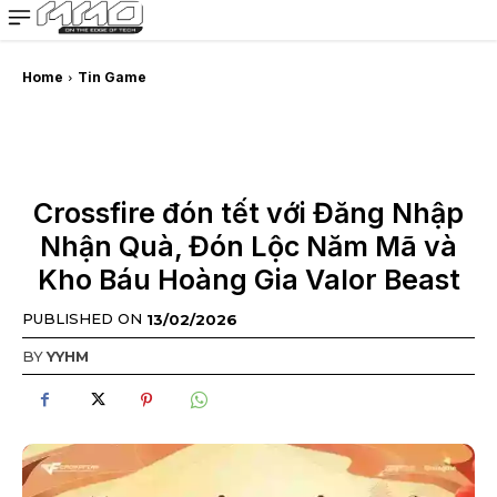
MMOSITE - Thông tin công nghệ
Bài viết nổi bật
Home
Tin Game
Crossfire đón tết với Đăng Nhập
Nhận Quà, Đón Lộc Năm Mã và
Kho Báu Hoàng Gia Valor Beast
PUBLISHED ON
13/02/2026
BY
YYHM