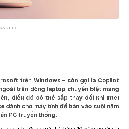
UẢNG CÁO
rosoft trên Windows – còn gọi là Copilot
 ngoái trên dòng laptop chuyên biệt mang
ên, điều đó có thể sắp thay đổi khi Intel
e dành cho máy tính để bàn vào cuối năm
lên PC truyền thống.
p của Intel đã ra mắt từ tháng 10 năm ngoái với