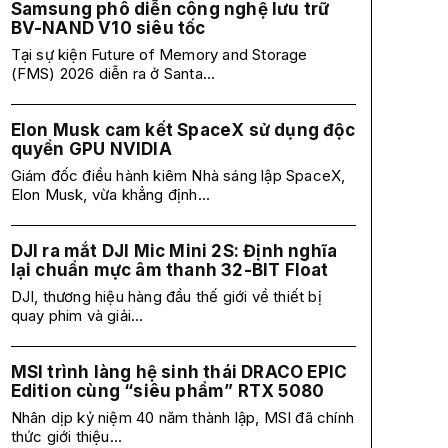
Samsung phô diễn công nghệ lưu trữ
BV-NAND V10 siêu tốc
Tại sự kiện Future of Memory and Storage
(FMS) 2026 diễn ra ở Santa...
Elon Musk cam kết SpaceX sử dụng độc
quyền GPU NVIDIA
Giám đốc điều hành kiêm Nhà sáng lập SpaceX,
Elon Musk, vừa khẳng định...
DJI ra mắt DJI Mic Mini 2S: Định nghĩa
lại chuẩn mực âm thanh 32-BIT Float
DJI, thương hiệu hàng đầu thế giới về thiết bị
quay phim và giải...
MSI trình làng hệ sinh thái DRACO EPIC
Edition cùng “siêu phẩm” RTX 5080
Nhân dịp kỷ niệm 40 năm thành lập, MSI đã chính
thức giới thiệu...