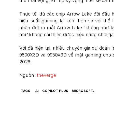
thủ thất vọng, khi họ kỳ vọng Intel sẽ cải t
Thực tế, dù các chip Arrow Lake đời đầu 
hiệu suất gaming lại kém hơn so với thế 
nhận đợt ra mắt Arrow Lake “không như k
như không cải thiện được hiệu năng chơi g
Với đà hiện tại, nhiều chuyên gia dự đoán
9800X3D và 9950X3D về mặt gaming cho đ
2026.
Nguồn:
theverge
TAGS
AI
COPILOT PLUS
MICROSOFT.