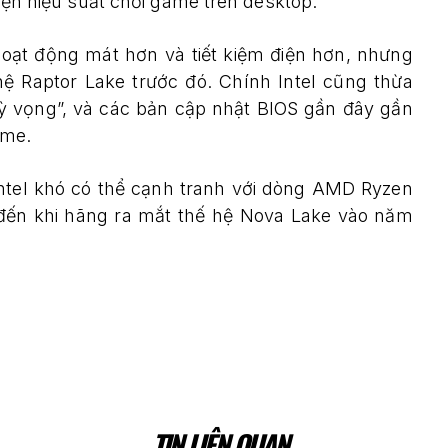
hiện hiệu suất chơi game trên desktop.
hoạt động mát hơn và tiết kiệm điện hơn, nhưng
hệ Raptor Lake trước đó. Chính Intel cũng thừa
ỳ vọng”, và các bản cập nhật BIOS gần đây gần
ame.
 Intel khó có thể cạnh tranh với dòng AMD Ryzen
ến khi hãng ra mắt thế hệ Nova Lake vào năm
TIN LIÊN QUAN