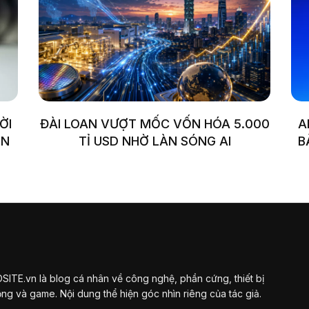
ỜI
ĐÀI LOAN VƯỢT MỐC VỐN HÓA 5.000
A
ỆN
TỈ USD NHỜ LÀN SÓNG AI
B
ITE.vn là blog cá nhân về công nghệ, phần cứng, thiết bị
ộng và game. Nội dung thể hiện góc nhìn riêng của tác giả.