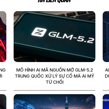
ƯNG
MÔ HÌNH AI MÃ NGUỒN MỞ GLM-5.2
A
I
TRUNG QUỐC XỬ LÝ SỰ CỐ MÀ AI MỸ
D
TỪ CHỐI