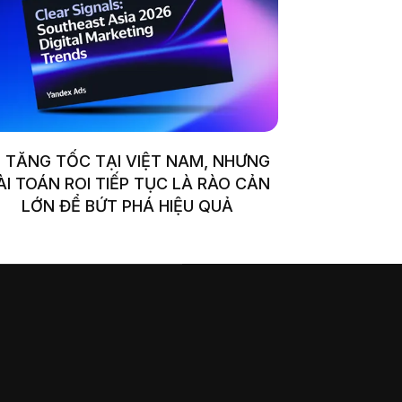
I TĂNG TỐC TẠI VIỆT NAM, NHƯNG
ÀI TOÁN ROI TIẾP TỤC LÀ RÀO CẢN
LỚN ĐỂ BỨT PHÁ HIỆU QUẢ