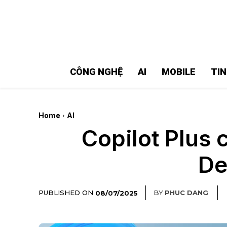
MMOSITE - Thông tin công nghệ
Bài viết nổi bật
CÔNG NGHỆ
AI
MOBILE
TI
Home
AI
Copilot Plus 
De
PUBLISHED ON
BY
PHUC DANG
08/07/2025