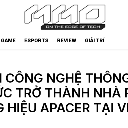
N GAME
ESPORTS
REVIEW
GIẢI TRÍ
H CÔNG NGHỆ THÔNG
ỨC TRỞ THÀNH NHÀ 
 HIỆU APACER TẠI V