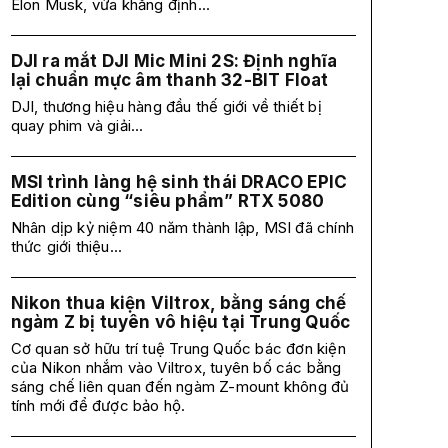
Elon Musk, vừa khẳng định...
DJI ra mắt DJI Mic Mini 2S: Định nghĩa
lại chuẩn mực âm thanh 32-BIT Float
DJI, thương hiệu hàng đầu thế giới về thiết bị
quay phim và giải...
MSI trình làng hệ sinh thái DRACO EPIC
Edition cùng “siêu phẩm” RTX 5080
Nhân dịp kỷ niệm 40 năm thành lập, MSI đã chính
thức giới thiệu...
Nikon thua kiện Viltrox, bằng sáng chế
ngàm Z bị tuyên vô hiệu tại Trung Quốc
Cơ quan sở hữu trí tuệ Trung Quốc bác đơn kiện
của Nikon nhắm vào Viltrox, tuyên bố các bằng
sáng chế liên quan đến ngàm Z-mount không đủ
tính mới để được bảo hộ.