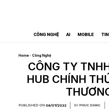
MMOSITE - Thông tin công nghệ
Bài viết nổi bật
CÔNG NGHỆ
AI
MOBILE
TI
Home
Công Nghệ
CÔNG TY TNH
HUB CHÍNH TH
THƯƠNG
PUBLISHED ON
BY
PHUC DANG
06/07/2022