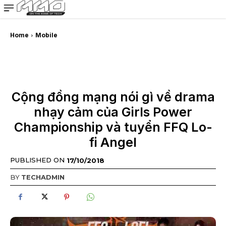
MMOSITE - Thông tin công nghệ
Bài viết nổi bật
Home
Mobile
Cộng đồng mạng nói gì về drama
nhạy cảm của Girls Power
Championship và tuyển FFQ Lo-
fi Angel
PUBLISHED ON
17/10/2018
BY
TECHADMIN