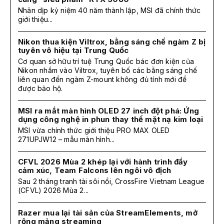
Nhân dịp kỷ niệm 40 năm thành lập, MSI đã chính thức
giới thiệu...
Nikon thua kiện Viltrox, bằng sáng chế ngàm Z bị
tuyên vô hiệu tại Trung Quốc
Cơ quan sở hữu trí tuệ Trung Quốc bác đơn kiện của
Nikon nhắm vào Viltrox, tuyên bố các bằng sáng chế
liên quan đến ngàm Z-mount không đủ tính mới để
được bảo hộ.
MSI ra mắt màn hình OLED 27 inch đột phá: Ứng
dụng công nghệ in phun thay thế mặt nạ kim loại
MSI vừa chính thức giới thiệu PRO MAX OLED
271UPJW12 – mẫu màn hình...
CFVL 2026 Mùa 2 khép lại với hành trình đầy
cảm xúc, Team Falcons lên ngôi vô địch
Sau 2 tháng tranh tài sôi nổi, CrossFire Vietnam League
(CFVL) 2026 Mùa 2...
Razer mua lại tài sản của StreamElements, mở
rộng mảng streaming