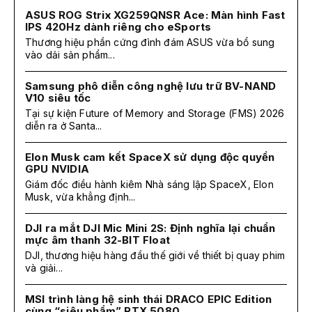
ASUS ROG Strix XG259QNSR Ace: Màn hình Fast
IPS 420Hz dành riêng cho eSports
Thương hiệu phần cứng đình đám ASUS vừa bổ sung
vào dải sản phẩm...
Samsung phô diễn công nghệ lưu trữ BV-NAND
V10 siêu tốc
Tại sự kiện Future of Memory and Storage (FMS) 2026
diễn ra ở Santa...
Elon Musk cam kết SpaceX sử dụng độc quyền
GPU NVIDIA
Giám đốc điều hành kiêm Nhà sáng lập SpaceX, Elon
Musk, vừa khẳng định...
DJI ra mắt DJI Mic Mini 2S: Định nghĩa lại chuẩn
mực âm thanh 32-BIT Float
DJI, thương hiệu hàng đầu thế giới về thiết bị quay phim
và giải...
MSI trình làng hệ sinh thái DRACO EPIC Edition
cùng “siêu phẩm” RTX 5080