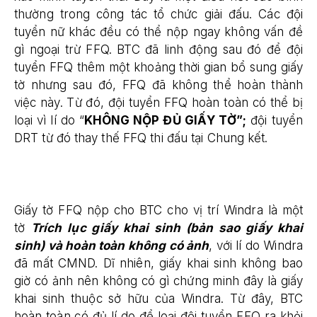
thường trong công tác tổ chức giải đấu. Các đội
tuyển nữ khác đều có thể nộp ngay không vấn đề
gì ngoại trừ FFQ. BTC đã linh động sau đó để đội
tuyển FFQ thêm một khoảng thời gian bổ sung giấy
tờ nhưng sau đó, FFQ đã không thể hoàn thành
việc này. Từ đó, đội tuyển FFQ hoàn toàn có thể bị
loại vì lí do “
KHÔNG NỘP ĐỦ GIẤY TỜ”;
đội tuyển
DRT từ đó thay thế FFQ thi đấu tại Chung kết.
Giấy tờ FFQ nộp cho BTC cho vị trí Windra là một
tờ
Trích lục giấy khai sinh (bản sao giấy khai
sinh) và hoàn toàn không có ảnh
, với lí do Windra
đã mất CMND. Dĩ nhiên, giấy khai sinh không bao
giờ có ảnh nên không có gì chứng minh đây là giấy
khai sinh thuộc sở hữu của Windra. Từ đây, BTC
hoàn toàn có đủ lí do để loại đội tuyển FFQ ra khỏi