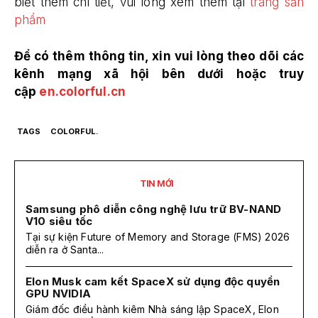
biết thêm chi tiết, vui lòng xem thêm tại
trang sản
phẩm
Để có thêm thông tin, xin vui lòng theo dõi các
kênh mạng xã hội bên dưới hoặc truy
cập
en.colorful.cn
TAGS
COLORFUL.
TIN MỚI
Samsung phô diễn công nghệ lưu trữ BV-NAND
V10 siêu tốc
Tại sự kiện Future of Memory and Storage (FMS) 2026
diễn ra ở Santa...
Elon Musk cam kết SpaceX sử dụng độc quyền
GPU NVIDIA
Giám đốc điều hành kiêm Nhà sáng lập SpaceX, Elon