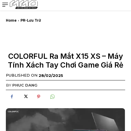
MMOSITE - Thông tin công nghệ
Bài viết nổi bật
Home
PR-Lưu Trữ
COLORFUL Ra Mắt X15 XS – Máy
Tính Xách Tay Chơi Game Giá Rẻ
PUBLISHED ON
28/02/2025
BY
PHUC DANG