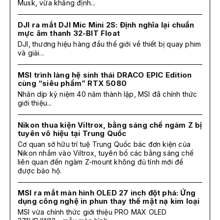
Musk, vừa khẳng định...
DJI ra mắt DJI Mic Mini 2S: Định nghĩa lại chuẩn
mực âm thanh 32-BIT Float
DJI, thương hiệu hàng đầu thế giới về thiết bị quay phim
và giải...
MSI trình làng hệ sinh thái DRACO EPIC Edition
cùng “siêu phẩm” RTX 5080
Nhân dịp kỷ niệm 40 năm thành lập, MSI đã chính thức
giới thiệu...
Nikon thua kiện Viltrox, bằng sáng chế ngàm Z bị
tuyên vô hiệu tại Trung Quốc
Cơ quan sở hữu trí tuệ Trung Quốc bác đơn kiện của
Nikon nhắm vào Viltrox, tuyên bố các bằng sáng chế
liên quan đến ngàm Z-mount không đủ tính mới để
được bảo hộ.
MSI ra mắt màn hình OLED 27 inch đột phá: Ứng
dụng công nghệ in phun thay thế mặt nạ kim loại
MSI vừa chính thức giới thiệu PRO MAX OLED