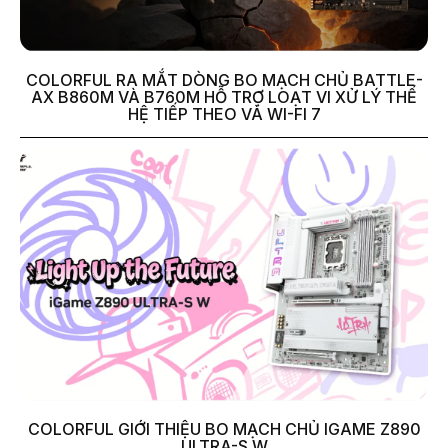
COLORFUL RA MẮT DÒNG BO MẠCH CHỦ BATTLE-
AX B860M VÀ B760M HỖ TRỢ LOẠT VI XỬ LÝ THẾ
HỆ TIẾP THEO VÀ WI-FI 7
COLORFUL GIỚI THIỆU BO MẠCH CHỦ IGAME Z890
ULTRA-S W