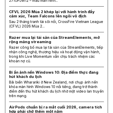
271UPJW12 – mẫu màn hình...
CFVL 2026 Mùa 2 khép lại với hành trình đầy
cảm xúc, Team Falcons lên ngôi vô địch
Sau 2 tháng tranh tài sôi nổi, CrossFire Vietnam League
(CFVL) 2026 Mùa 2...
Razer mua lại tài sản của StreamElements, mở
rộng mảng streaming
Razer công bố mua lại tài sản của StreamElements, tiếp
nhận công nghệ, thương hiệu và hoạt động vận hành,
trong khi Live Momentum vẫn chịu trách nhiệm các
khoản nợ cũ.
Bí ẩn ảnh nền Windows 10: Địa điểm thực đang
hút khách du lịch
Bãi biển Wharariki ở New Zealand, nơi chụp ảnh nền
khóa màn hình Windows 10 nổi tiếng, đang trở thành
điểm đến thu hút khách du lịch nhờ một video lan truyền
trên mạng.
AirPods chuẩn bị ra mắt cuối 2026, camera tích
hợp phải chờ thêm một năm