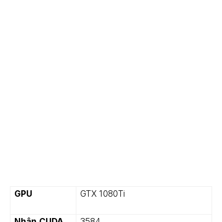
GPU
GTX 1080Ti
Nhân CUDA
3584