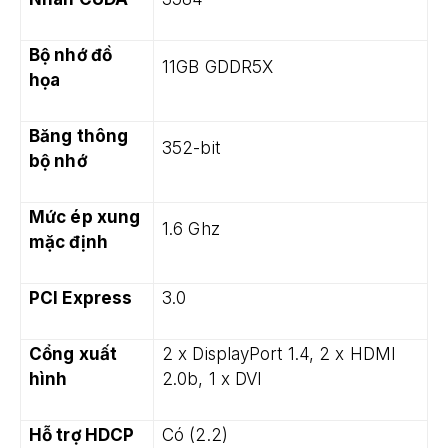
Bộ nhớ đồ
11GB GDDR5X
họa
Băng thông
352-bit
bộ nhớ
Mức ép xung
1.6 Ghz
mặc định
PCI Express
3.0
Cổng xuất
2 x DisplayPort 1.4, 2 x HDMI
hình
2.0b, 1 x DVI
Hỗ trợ HDCP
Có (2.2)