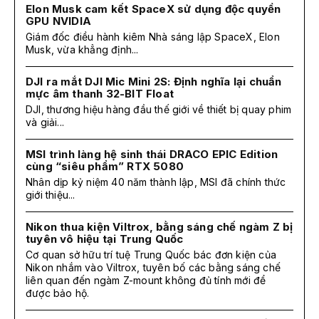
Elon Musk cam kết SpaceX sử dụng độc quyền
GPU NVIDIA
Giám đốc điều hành kiêm Nhà sáng lập SpaceX, Elon
Musk, vừa khẳng định...
DJI ra mắt DJI Mic Mini 2S: Định nghĩa lại chuẩn
mực âm thanh 32-BIT Float
DJI, thương hiệu hàng đầu thế giới về thiết bị quay phim
và giải...
MSI trình làng hệ sinh thái DRACO EPIC Edition
cùng “siêu phẩm” RTX 5080
Nhân dịp kỷ niệm 40 năm thành lập, MSI đã chính thức
giới thiệu...
Nikon thua kiện Viltrox, bằng sáng chế ngàm Z bị
tuyên vô hiệu tại Trung Quốc
Cơ quan sở hữu trí tuệ Trung Quốc bác đơn kiện của
Nikon nhắm vào Viltrox, tuyên bố các bằng sáng chế
liên quan đến ngàm Z-mount không đủ tính mới để
được bảo hộ.