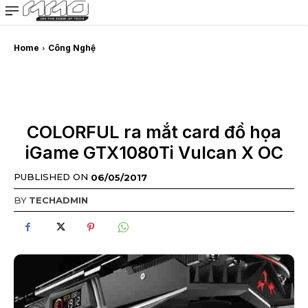
MMOSITE - Thông tin công nghệ
Bài viết nổi bật
Home
Công Nghệ
COLORFUL ra mắt card đồ họa
iGame GTX1080Ti Vulcan X OC
PUBLISHED ON
06/05/2017
BY
TECHADMIN