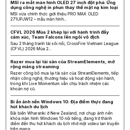
MSI ra mắt màn hình OLED 27 inch đột phá: Ứng
dụng công nghệ in phun thay thế mặt nạ kim loại
MSI vừa chính thức giới thiệu PRO MAX OLED
271UPJW12 – mẫu màn hình...
CFVL 2026 Mùa 2 khép lại với hành trình đầy
cảm xúc, Team Falcons lên ngôi vô địch
Sau 2 tháng tranh tài sôi nổi, CrossFire Vietnam League
(CFVL) 2026 Mùa 2...
Razer mua lại tài sản của StreamElements, mở
rộng mảng streaming
Razer công bố mua lại tài sản của StreamElements, tiếp
nhận công nghệ, thương hiệu và hoạt động vận hành,
trong khi Live Momentum vẫn chịu trách nhiệm các
khoản nợ cũ.
Bí ẩn ảnh nền Windows 10: Địa điểm thực đang
hút khách du lịch
Bãi biển Wharariki ở New Zealand, nơi chụp ảnh nền
khóa màn hình Windows 10 nổi tiếng, đang trở thành
điểm đến thu hút khách du lịch nhờ một video lan truyền
trên mạng.