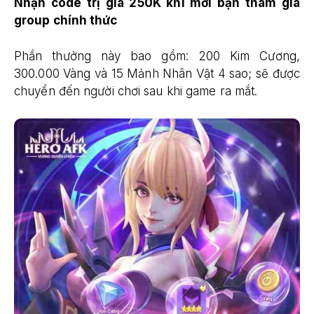
Nhận code trị giá 250K khi mời bạn tham gia
group chính thức
Phần thưởng này bao gồm: 200 Kim Cương,
300.000 Vàng và 15 Mảnh Nhân Vật 4 sao; sẽ được
chuyển đến người chơi sau khi game ra mắt.