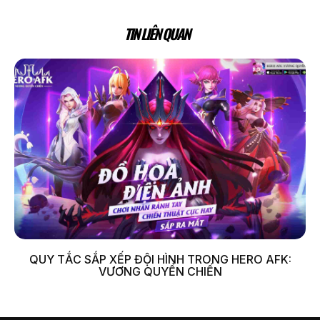
TIN LIÊN QUAN
QUY TẮC SẮP XẾP ĐỘI HÌNH TRONG HERO AFK:
VƯƠNG QUYỀN CHIẾN