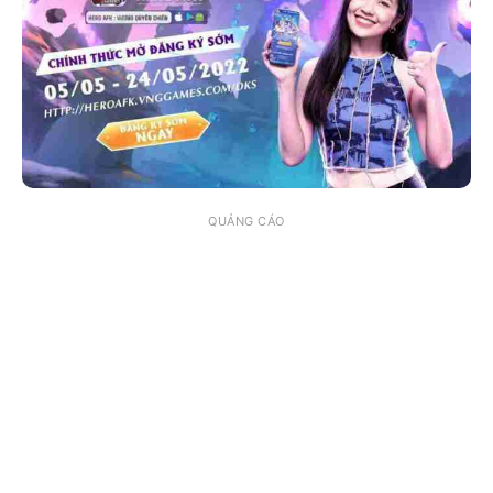
QUẢNG CÁO