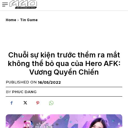
MMOSITE - Thông tin công nghệ
Bài viết nổi bật
Home
Tin Game
Chuỗi sự kiện trước thềm ra mắt
không thể bỏ qua của Hero AFK:
Vương Quyền Chiến
PUBLISHED ON
16/05/2022
BY
PHUC DANG