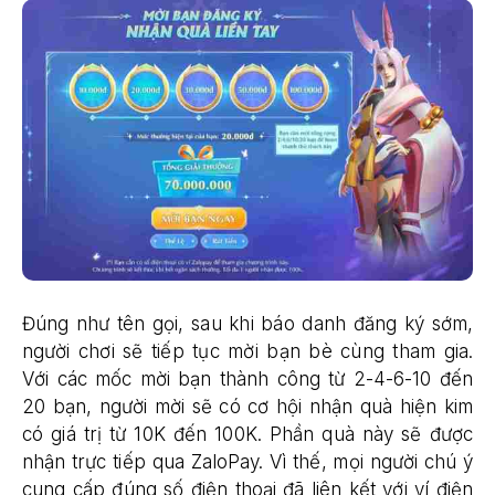
Đúng như tên gọi, sau khi báo danh đăng ký sớm,
người chơi sẽ tiếp tục mời bạn bè cùng tham gia.
Với các mốc mời bạn thành công từ 2-4-6-10 đến
20 bạn, người mời sẽ có cơ hội nhận quà hiện kim
có giá trị từ 10K đến 100K. Phần quà này sẽ được
nhận trực tiếp qua ZaloPay. Vì thế, mọi người chú ý
cung cấp đúng số điện thoại đã liên kết với ví điện