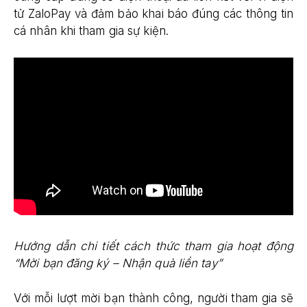
tử ZaloPay và đảm bảo khai báo đúng các thông tin
cá nhân khi tham gia sự kiện.
Hướng dẫn chi tiết cách thức tham gia hoạt động
“Mời bạn đăng ký – Nhận quà liền tay”
Với mỗi lượt mời bạn thành công, người tham gia sẽ