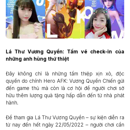
Lá Thư Vương Quyền: Tấm vé check-in của
những anh hùng thứ thiệt
Đây không chỉ là những tấm thiệp xịn xò, độc
quyền do chính Hero AFK: Vương Quyền Chiến gửi
đến game thủ mà còn là cơ hội để người chơi sở
hữu thêm lượng quà tặng hấp dẫn đến từ nhà phát
hành.
Để tham gia Lá Thư Vương Quyền – sự kiện diễn ra
từ nay đến hết ngày 22/05/2022 – người chơi cần