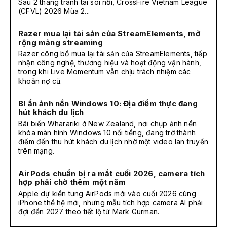
Sau 2 tháng tranh tài sôi nổi, CrossFire Vietnam League
(CFVL) 2026 Mùa 2...
Razer mua lại tài sản của StreamElements, mở
rộng mảng streaming
Razer công bố mua lại tài sản của StreamElements, tiếp
nhận công nghệ, thương hiệu và hoạt động vận hành,
trong khi Live Momentum vẫn chịu trách nhiệm các
khoản nợ cũ.
Bí ẩn ảnh nền Windows 10: Địa điểm thực đang
hút khách du lịch
Bãi biển Wharariki ở New Zealand, nơi chụp ảnh nền
khóa màn hình Windows 10 nổi tiếng, đang trở thành
điểm đến thu hút khách du lịch nhờ một video lan truyền
trên mạng.
AirPods chuẩn bị ra mắt cuối 2026, camera tích
hợp phải chờ thêm một năm
Apple dự kiến tung AirPods mới vào cuối 2026 cùng
iPhone thế hệ mới, nhưng mẫu tích hợp camera AI phải
đợi đến 2027 theo tiết lộ từ Mark Gurman.