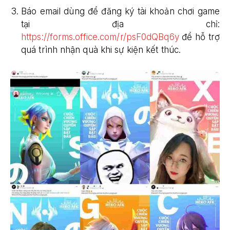
Báo email dùng để đăng ký tài khoản chơi game
tại địa chỉ:
https://forms.office.com/r/psF0dQBq6y
để hỗ trợ
quá trình nhận quà khi sự kiện kết thúc.