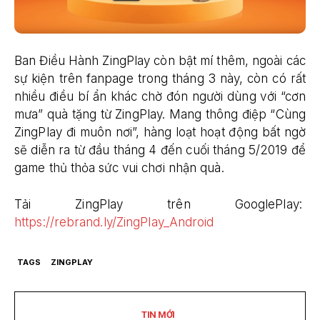
Ban Điều Hành ZingPlay còn bật mí thêm, ngoài các
sự kiện trên fanpage trong tháng 3 này, còn có rất
nhiều điều bí ẩn khác chờ đón người dùng với “cơn
mưa” quà tặng từ ZingPlay. Mang thông điệp “Cùng
ZingPlay đi muôn nơi”, hàng loạt hoạt động bất ngờ
sẽ diễn ra từ đầu tháng 4 đến cuối tháng 5/2019 để
game thủ thỏa sức vui chơi nhận quà.
Tải ZingPlay trên GooglePlay:
https://rebrand.ly/ZingPlay_Android
TAGS
ZINGPLAY
TIN MỚI