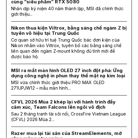
cùng “siêu phẩm” RTX 5080
Nhân dịp kỷ niệm 40 năm thành lập, MSI đã chính thức
giới thiệu...
Nikon thua kiện Viltrox, bằng sáng chế ngàm Z bị
tuyên vô hiệu tại Trung Quốc
Cơ quan sở hữu trí tuệ Trung Quốc bác đơn kiện của
Nikon nhắm vào Viltrox, tuyên bố các bằng sáng chế
liên quan đến ngàm Z-mount không đủ tính mới để
được bảo hộ.
MSI ra mắt màn hình OLED 27 inch đột phá: Ứng
dụng công nghệ in phun thay thế mặt nạ kim loại
MSI vừa chính thức giới thiệu PRO MAX OLED
271UPJW12 – mẫu màn hình...
CFVL 2026 Mùa 2 khép lại với hành trình đầy
cảm xúc, Team Falcons lên ngôi vô địch
Sau 2 tháng tranh tài sôi nổi, CrossFire Vietnam League
(CFVL) 2026 Mùa 2...
Razer mua lại tài sản của StreamElements, mở