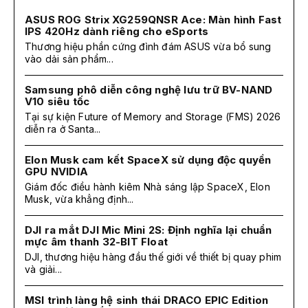
ASUS ROG Strix XG259QNSR Ace: Màn hình Fast
IPS 420Hz dành riêng cho eSports
Thương hiệu phần cứng đình đám ASUS vừa bổ sung
vào dải sản phẩm...
Samsung phô diễn công nghệ lưu trữ BV-NAND
V10 siêu tốc
Tại sự kiện Future of Memory and Storage (FMS) 2026
diễn ra ở Santa...
Elon Musk cam kết SpaceX sử dụng độc quyền
GPU NVIDIA
Giám đốc điều hành kiêm Nhà sáng lập SpaceX, Elon
Musk, vừa khẳng định...
DJI ra mắt DJI Mic Mini 2S: Định nghĩa lại chuẩn
mực âm thanh 32-BIT Float
DJI, thương hiệu hàng đầu thế giới về thiết bị quay phim
và giải...
MSI trình làng hệ sinh thái DRACO EPIC Edition