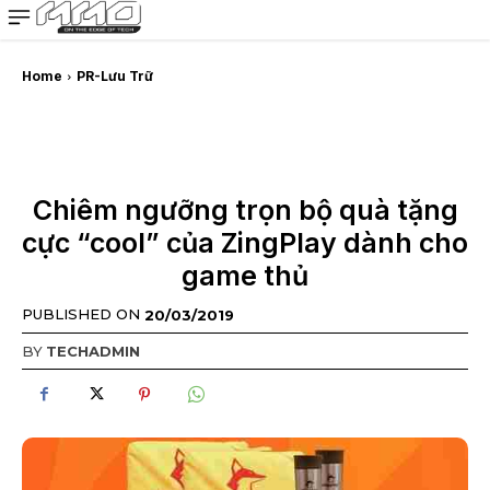
MMOSITE - Thông tin công nghệ
Bài viết nổi bật
Home
PR-Lưu Trữ
Chiêm ngưỡng trọn bộ quà tặng
cực “cool” của ZingPlay dành cho
game thủ
PUBLISHED ON
20/03/2019
BY
TECHADMIN