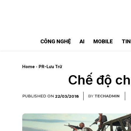
MMOSITE - Thông tin công nghệ
Bài viết nổi bật
CÔNG NGHỆ
AI
MOBILE
TI
Home
PR-Lưu Trữ
Chế độ ch
PUBLISHED ON
BY
TECHADMIN
22/03/2018