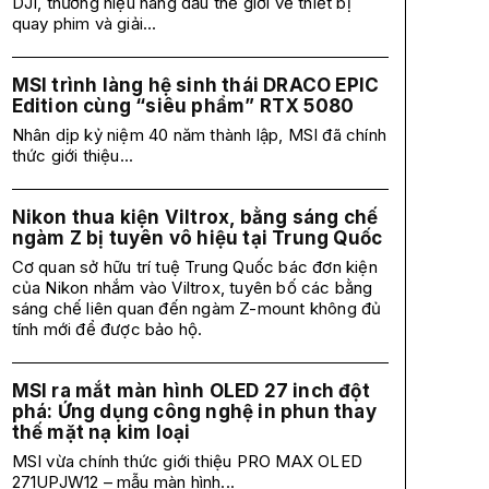
DJI, thương hiệu hàng đầu thế giới về thiết bị
quay phim và giải...
MSI trình làng hệ sinh thái DRACO EPIC
Edition cùng “siêu phẩm” RTX 5080
Nhân dịp kỷ niệm 40 năm thành lập, MSI đã chính
thức giới thiệu...
Nikon thua kiện Viltrox, bằng sáng chế
ngàm Z bị tuyên vô hiệu tại Trung Quốc
Cơ quan sở hữu trí tuệ Trung Quốc bác đơn kiện
của Nikon nhắm vào Viltrox, tuyên bố các bằng
sáng chế liên quan đến ngàm Z-mount không đủ
tính mới để được bảo hộ.
MSI ra mắt màn hình OLED 27 inch đột
phá: Ứng dụng công nghệ in phun thay
thế mặt nạ kim loại
MSI vừa chính thức giới thiệu PRO MAX OLED
271UPJW12 – mẫu màn hình...