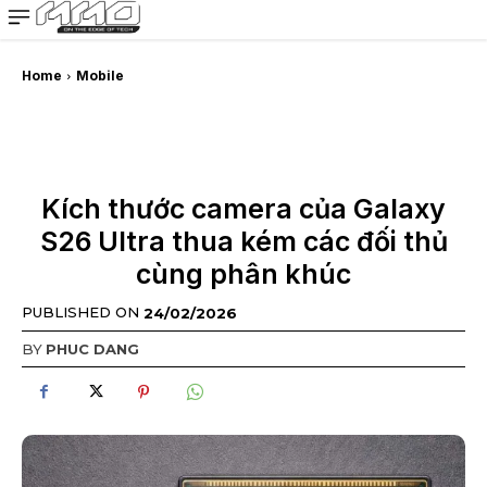
MMOSITE - Thông tin công nghệ
Bài viết nổi bật
Home
Mobile
Kích thước camera của Galaxy
S26 Ultra thua kém các đối thủ
cùng phân khúc
PUBLISHED ON
24/02/2026
BY
PHUC DANG