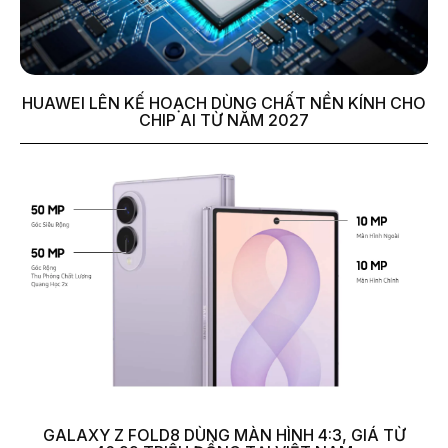
HUAWEI LÊN KẾ HOẠCH DÙNG CHẤT NỀN KÍNH CHO
CHIP AI TỪ NĂM 2027
GALAXY Z FOLD8 DÙNG MÀN HÌNH 4:3, GIÁ TỪ