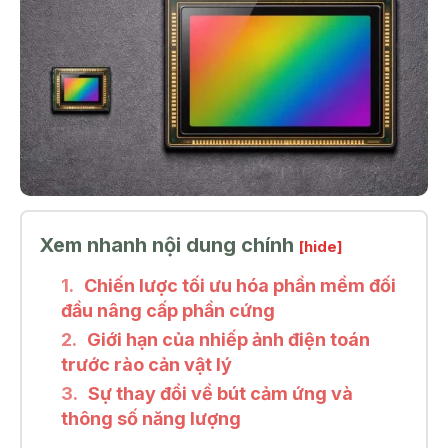
Xem nhanh nội dung chính
[hide]
Chiến lược tối ưu hóa phần mềm đối
đầu nâng cấp phần cứng
Giới hạn của nhiếp ảnh điện toán
trước rào cản vật lý
Sự thay đổi về bút cảm ứng và
thông số năng lượng