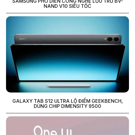
SAMSUNG PHÔ DIỄN CÔNG NGHỆ LƯU TRỮ BV-
NAND V10 SIÊU TỐC
GALAXY TAB S12 ULTRA LỘ ĐIỂM GEEKBENCH,
DÙNG CHIP DIMENSITY 9500