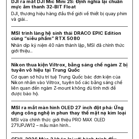
DJI ra mắt DJI Mic Mini 2S: Định nghĩa lại chuẩn
mực âm thanh 32-BIT Float
DJI, thương hiệu hàng đầu thế giới về thiết bị quay phim
và giải...
MSI trình làng hệ sinh thái DRACO EPIC Edition
cùng “siêu phẩm” RTX 5080
Nhân dịp kỷ niệm 40 năm thành lập, MSI đã chính thức
giới thiệu...
Nikon thua kiện Viltrox, bằng sáng chế ngàm Z bị
tuyên vô hiệu tại Trung Quốc
Cơ quan sở hữu trí tuệ Trung Quốc bác đơn kiện của
Nikon nhắm vào Viltrox, tuyên bố các bằng sáng chế
liên quan đến ngàm Z-mount không đủ tính mới để
được bảo hộ.
MSI ra mắt màn hình OLED 27 inch đột phá: Ứng
dụng công nghệ in phun thay thế mặt nạ kim loại
MSI vừa chính thức giới thiệu PRO MAX OLED
271UPJW12 – mẫu màn hình...