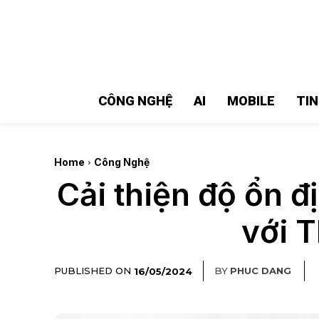
MMOSITE - Thông tin công nghệ
Bài viết nổi bật
CÔNG NGHỆ
AI
MOBILE
TI
Home
Công Nghệ
Cải thiện độ ổn đ
với T
PUBLISHED ON
BY
PHUC DANG
16/05/2024