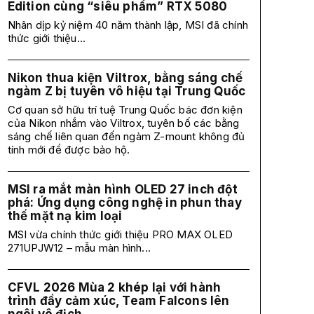
Edition cùng “siêu phẩm” RTX 5080
Nhân dịp kỷ niệm 40 năm thành lập, MSI đã chính
thức giới thiệu...
Nikon thua kiện Viltrox, bằng sáng chế
ngàm Z bị tuyên vô hiệu tại Trung Quốc
Cơ quan sở hữu trí tuệ Trung Quốc bác đơn kiện
của Nikon nhắm vào Viltrox, tuyên bố các bằng
sáng chế liên quan đến ngàm Z-mount không đủ
tính mới để được bảo hộ.
MSI ra mắt màn hình OLED 27 inch đột
phá: Ứng dụng công nghệ in phun thay
thế mặt nạ kim loại
MSI vừa chính thức giới thiệu PRO MAX OLED
271UPJW12 – mẫu màn hình...
CFVL 2026 Mùa 2 khép lại với hành
trình đầy cảm xúc, Team Falcons lên