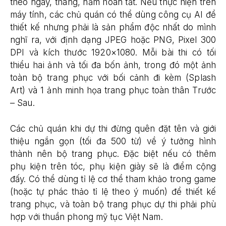
theo ngày, tháng, năm hoàn tất. Nếu thực hiện trên
máy tính, các chủ quán có thể dùng công cụ AI để
thiết kế nhưng phải là sản phẩm độc nhất do mình
nghĩ ra, với định dạng JPEG hoặc PNG, Pixel 300
DPI và kích thước 1920×1080. Mỗi bài thi có tối
thiểu hai ảnh và tối đa bốn ảnh, trong đó một ảnh
toàn bộ trang phục với bối cảnh đi kèm (Splash
Art) và 1 ảnh minh họa trang phục toàn thân Trước
– Sau.
Các chủ quán khi dự thi đừng quên đặt tên và giới
thiệu ngắn gọn (tối đa 500 từ) về ý tưởng hình
thành nên bộ trang phục. Đặc biệt nếu có thêm
phụ kiện trên tóc, phụ kiện giày sẽ là điểm cộng
đấy. Có thể dùng tỉ lệ cơ thể tham khảo trong game
(hoặc tự phác thảo tỉ lệ theo ý muốn) để thiết kế
trang phục, và toàn bộ trang phục dự thi phải phù
hợp với thuần phong mỹ tục Việt Nam.