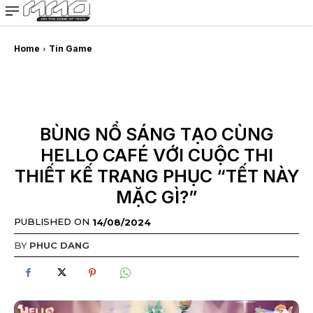
MMOSITE - Thông tin công nghệ
Bài viết nổi bật
Home
Tin Game
BÙNG NỔ SÁNG TẠO CÙNG
HELLO CAFÉ VỚI CUỘC THI
THIẾT KẾ TRANG PHỤC “TẾT NÀY
MẶC GÌ?”
PUBLISHED ON
14/08/2024
BY
PHUC DANG