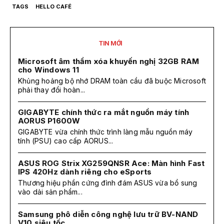
TAGS
HELLO CAFÉ
TIN MỚI
Microsoft âm thầm xóa khuyến nghị 32GB RAM
cho Windows 11
Khủng hoảng bộ nhớ DRAM toàn cầu đã buộc Microsoft
phải thay đổi hoàn...
GIGABYTE chính thức ra mắt nguồn máy tính
AORUS P1600W
GIGABYTE vừa chính thức trình làng mẫu nguồn máy
tính (PSU) cao cấp AORUS...
ASUS ROG Strix XG259QNSR Ace: Màn hình Fast
IPS 420Hz dành riêng cho eSports
Thương hiệu phần cứng đình đám ASUS vừa bổ sung
vào dải sản phẩm...
Samsung phô diễn công nghệ lưu trữ BV-NAND
V10 siêu tốc