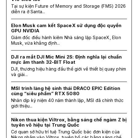
Tại sự kiện Future of Memory and Storage (FMS) 2026
diễn ra ở Santa...
Elon Musk cam kết SpaceX sử dụng độc quyền
GPU NVIDIA
Giám đốc điều hành kiêm Nhà sáng lập SpaceX, Elon
Musk, vừa khẳng định...
DJI ra mắt DJI Mic Mini 2S: Định nghĩa lại chuẩn
mực âm thanh 32-BIT Float
DJI, thương hiệu hàng đầu thế giới về thiết bị quay phim
và giải...
MSI trình làng hệ sinh thái DRACO EPIC Edition
cùng “siêu phẩm” RTX 5080
Nhân dịp kỷ niệm 40 năm thành lập, MSI đã chính thức
giới thiệu...
Nikon thua kiện Viltrox, bằng sáng chế ngàm Z bị
tuyên vô hiệu tại Trung Quốc
Cơ quan sở hữu trí tuệ Trung Quốc bác đơn kiện của
Nikon nhắm vào Viltrox, tuyên bố các bằng sáng chế