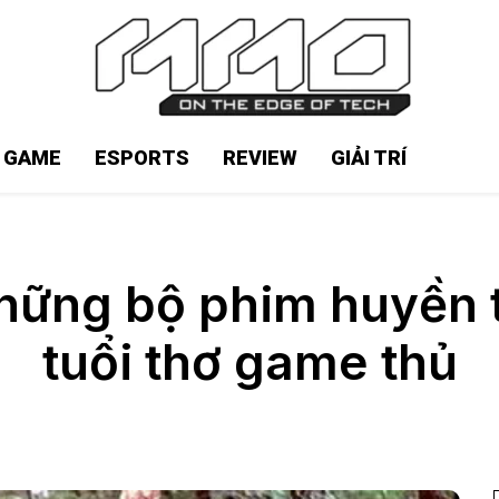
N GAME
ESPORTS
REVIEW
GIẢI TRÍ
những bộ phim huyền t
tuổi thơ game thủ