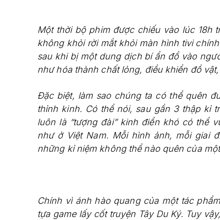
Một thời bộ phim được chiếu vào lúc 18h 
không khỏi rời mắt khỏi màn hình tivi chín
sau khi bị một dung dịch bí ẩn đổ vào ngư
như hóa thành chất lỏng, điều khiển đồ vật,
Đặc biệt, làm sao chúng ta có thể quên đ
thỉnh kinh. Có thể nói, sau gần 3 thập kỉ
luôn là “tượng đài” kinh điển khó có thể 
như ở Việt Nam. Mỗi hình ảnh, mỗi giai 
những kỉ niệm không thể nào quên của một 
Chính vì ánh hào quang của một tác phẩm
tựa game lấy cốt truyện Tây Du Ký. Tuy vậy, 