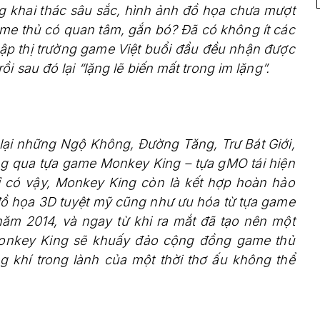
g khai thác sâu sắc, hình ảnh đồ họa chưa mượt
me thủ có quan tâm, gắn bó? Đã có không ít các
ập thị trường game Việt buổi đầu đều nhận được
 sau đó lại “lặng lẽ biến mất trong im lặng”.
lại những Ngộ Không, Đường Tăng, Trư Bát Giới,
ng qua tựa game Monkey King – tựa gMO tái hiện
ỉ có vậy, Monkey King còn là kết hợp hoàn hảo
ồ họa 3D tuyệt mỹ cũng như ưu hóa từ tựa game
ăm 2014, và ngay từ khi ra mắt đã tạo nên một
n Monkey King sẽ khuấy đảo cộng đồng game thủ
 khí trong lành của một thời thơ ấu không thể