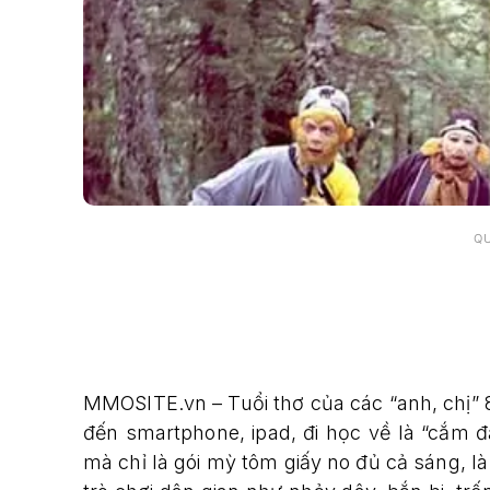
Q
MMOSITE.vn – Tuổi thơ của các “anh, chị” 8
đến smartphone, ipad, đi học về là “cắm 
mà chỉ là gói mỳ tôm giấy no đủ cả sáng, là