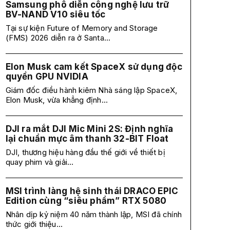
Samsung phô diễn công nghệ lưu trữ
BV-NAND V10 siêu tốc
Tại sự kiện Future of Memory and Storage
(FMS) 2026 diễn ra ở Santa...
Elon Musk cam kết SpaceX sử dụng độc
quyền GPU NVIDIA
Giám đốc điều hành kiêm Nhà sáng lập SpaceX,
Elon Musk, vừa khẳng định...
DJI ra mắt DJI Mic Mini 2S: Định nghĩa
lại chuẩn mực âm thanh 32-BIT Float
DJI, thương hiệu hàng đầu thế giới về thiết bị
quay phim và giải...
MSI trình làng hệ sinh thái DRACO EPIC
Edition cùng “siêu phẩm” RTX 5080
Nhân dịp kỷ niệm 40 năm thành lập, MSI đã chính
thức giới thiệu...