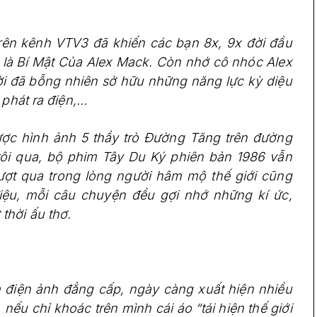
trên kênh VTV3 đã khiến các bạn 8x, 9x đời đầu
h là Bí Mật Của Alex Mack. Còn nhớ cô nhóc Alex
ời đã bỗng nhiên sở hữu những năng lực kỳ diệu
 phát ra điện,…
ược hình ảnh 5 thầy trò Đường Tăng trên đường
 trôi qua, bộ phim Tây Du Ký phiên bản 1986 vẫn
vượt qua trong lòng người hâm mộ thế giới cũng
điệu, mỗi câu chuyện đều gợi nhớ những kí ức,
thời ấu thơ.
 điện ảnh đẳng cấp, ngày càng xuất hiện nhiều
nếu chỉ khoác trên mình cái áo “tái hiện thế giới