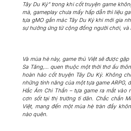
Tây Du Ký” trong khi cốt truyện game khôn
mà, gameplay chưa mấy hấp dẫn thì liệu ga
tựa gMO gắn mác Tây Du Ký khi mới gia nh
sự hưởng ứng từ cộng đồng người chơi, và rồi
Và mùa hè này, game thủ Việt sẽ được gặp 
Sa Tăng,… quen thuộc một thời thơ ấu thô
hoàn hảo cốt truyện Tây Du Ký. Không ch
những tính năng của một tựa game ARPG, đ
Hắc Ám Chi Thần – tựa game ra mắt vào n
cơn sốt tại thị trường tỉ dân. Chắc chắ
Việt, mang đến một mùa hè tràn đầy không
nào quên.