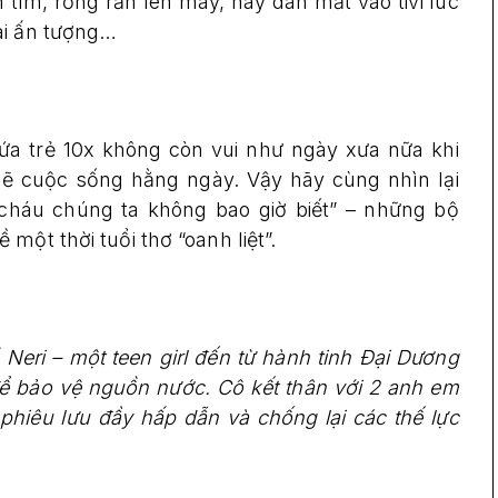
n tìm, rồng rắn lên mây, hay dán mắt vào tivi lúc
ài ấn tượng…
đứa trẻ 10x không còn vui như ngày xưa nữa khi
 cuộc sống hằng ngày. Vậy hãy cùng nhìn lại
 cháu chúng ta không bao giờ biết” – những bộ
một thời tuổi thơ “oanh liệt”.
Neri – một teen girl đến từ hành tinh Đại Dương
để bảo vệ nguồn nước. Cô kết thân với 2 anh em
phiêu lưu đầy hấp dẫn và chống lại các thế lực