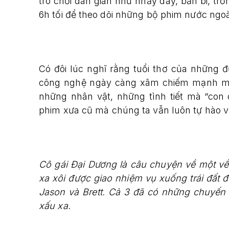
trò chơi dân gian như nhảy dây, bắn bi, trố
6h tối để theo dõi những bộ phim nước ngo
Có đôi lúc nghĩ rằng tuổi thơ của những 
công nghệ ngày càng xâm chiếm mạnh mẽ
những nhân vật, những tình tiết mà “con
phim xưa cũ mà chúng ta vẫn luôn tự hào về 
Cô gái Đại Dương là câu chuyện về một về 
xa xôi được giao nhiệm vụ xuống trái đất 
Jason và Brett. Cả 3 đã có những chuyến 
xấu xa.