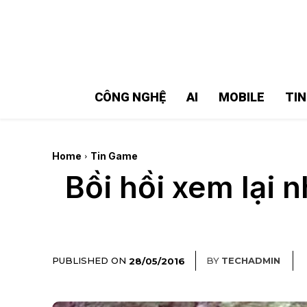
MMOSITE - Thông tin công nghệ
Bài viết nổi bật
CÔNG NGHỆ
AI
MOBILE
TI
Home
Tin Game
Bồi hồi xem lại 
PUBLISHED ON
BY
TECHADMIN
28/05/2016