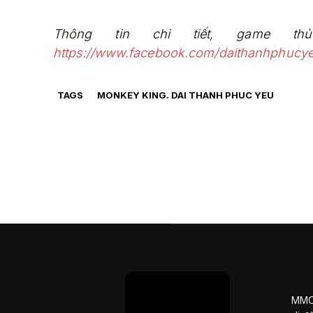
Thông tin chi tiết, game th
https://www.facebook.com/daithanhphucye
TAGS
MONKEY KING. DAI THANH PHUC YEU
MMOS