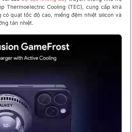
hip Thermoelectric Cooling (TEC), cung cấp khả
 có quạt tốc độ cao, miếng đệm nhiệt silicon và
ng tản nhiệt.