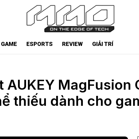
N GAME
ESPORTS
REVIEW
GIẢI TRÍ
iệt AUKEY MagFusion 
hể thiếu dành cho ga