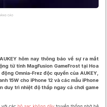
UẢNG CÁO
 AUKEY hôm nay thông báo về sự ra mắt
ộng từ tính MagFusion GameFrost tại Hoa
ủ động Omnia-Frez độc quyền của AUKEY,
anh 15W cho iPhone 12 và các mẫu iPhone
vẫn duy trì nhiệt độ thấp ngay cả chơi game
 với các
bộ sạc không dây
truyền thống nhờ hệ