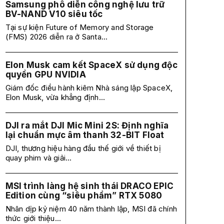
Samsung phô diễn công nghệ lưu trữ
BV-NAND V10 siêu tốc
Tại sự kiện Future of Memory and Storage
(FMS) 2026 diễn ra ở Santa...
Elon Musk cam kết SpaceX sử dụng độc
quyền GPU NVIDIA
Giám đốc điều hành kiêm Nhà sáng lập SpaceX,
Elon Musk, vừa khẳng định...
DJI ra mắt DJI Mic Mini 2S: Định nghĩa
lại chuẩn mực âm thanh 32-BIT Float
DJI, thương hiệu hàng đầu thế giới về thiết bị
quay phim và giải...
MSI trình làng hệ sinh thái DRACO EPIC
Edition cùng “siêu phẩm” RTX 5080
Nhân dịp kỷ niệm 40 năm thành lập, MSI đã chính
thức giới thiệu...