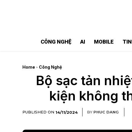
MMOSITE - Thông tin công nghệ
Bài viết nổi bật
CÔNG NGHỆ
AI
MOBILE
TI
Home
Công Nghệ
Bộ sạc tản nh
kiện không t
PUBLISHED ON
BY
PHUC DANG
14/11/2024