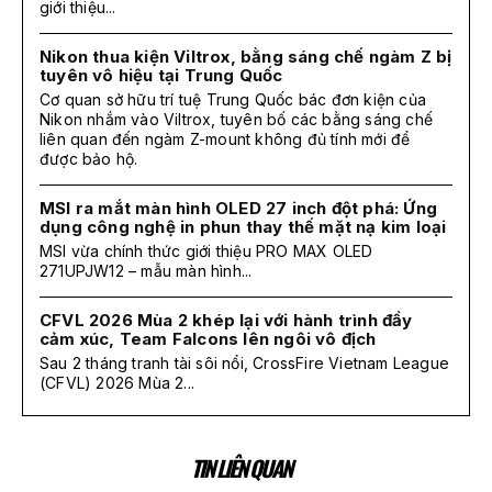
giới thiệu...
Nikon thua kiện Viltrox, bằng sáng chế ngàm Z bị
tuyên vô hiệu tại Trung Quốc
Cơ quan sở hữu trí tuệ Trung Quốc bác đơn kiện của
Nikon nhắm vào Viltrox, tuyên bố các bằng sáng chế
liên quan đến ngàm Z-mount không đủ tính mới để
được bảo hộ.
MSI ra mắt màn hình OLED 27 inch đột phá: Ứng
dụng công nghệ in phun thay thế mặt nạ kim loại
MSI vừa chính thức giới thiệu PRO MAX OLED
271UPJW12 – mẫu màn hình...
CFVL 2026 Mùa 2 khép lại với hành trình đầy
cảm xúc, Team Falcons lên ngôi vô địch
Sau 2 tháng tranh tài sôi nổi, CrossFire Vietnam League
(CFVL) 2026 Mùa 2...
TIN LIÊN QUAN