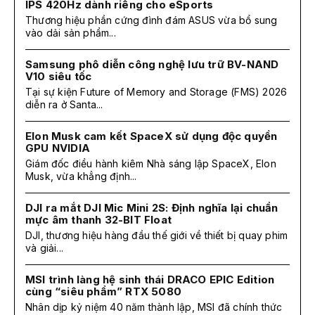
IPS 420Hz dành riêng cho eSports
Thương hiệu phần cứng đình đám ASUS vừa bổ sung
vào dải sản phẩm...
Samsung phô diễn công nghệ lưu trữ BV-NAND
V10 siêu tốc
Tại sự kiện Future of Memory and Storage (FMS) 2026
diễn ra ở Santa...
Elon Musk cam kết SpaceX sử dụng độc quyền
GPU NVIDIA
Giám đốc điều hành kiêm Nhà sáng lập SpaceX, Elon
Musk, vừa khẳng định...
DJI ra mắt DJI Mic Mini 2S: Định nghĩa lại chuẩn
mực âm thanh 32-BIT Float
DJI, thương hiệu hàng đầu thế giới về thiết bị quay phim
và giải...
MSI trình làng hệ sinh thái DRACO EPIC Edition
cùng “siêu phẩm” RTX 5080
Nhân dịp kỷ niệm 40 năm thành lập, MSI đã chính thức