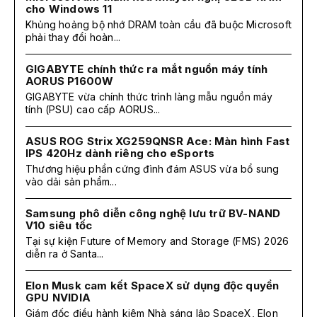
cho Windows 11
Khủng hoảng bộ nhớ DRAM toàn cầu đã buộc Microsoft
phải thay đổi hoàn...
GIGABYTE chính thức ra mắt nguồn máy tính
AORUS P1600W
GIGABYTE vừa chính thức trình làng mẫu nguồn máy
tính (PSU) cao cấp AORUS...
ASUS ROG Strix XG259QNSR Ace: Màn hình Fast
IPS 420Hz dành riêng cho eSports
Thương hiệu phần cứng đình đám ASUS vừa bổ sung
vào dải sản phẩm...
Samsung phô diễn công nghệ lưu trữ BV-NAND
V10 siêu tốc
Tại sự kiện Future of Memory and Storage (FMS) 2026
diễn ra ở Santa...
Elon Musk cam kết SpaceX sử dụng độc quyền
GPU NVIDIA
Giám đốc điều hành kiêm Nhà sáng lập SpaceX, Elon