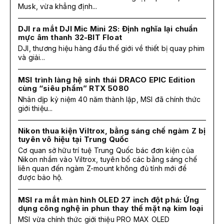
Musk, vừa khẳng định...
DJI ra mắt DJI Mic Mini 2S: Định nghĩa lại chuẩn
mực âm thanh 32-BIT Float
DJI, thương hiệu hàng đầu thế giới về thiết bị quay phim
và giải...
MSI trình làng hệ sinh thái DRACO EPIC Edition
cùng “siêu phẩm” RTX 5080
Nhân dịp kỷ niệm 40 năm thành lập, MSI đã chính thức
giới thiệu...
Nikon thua kiện Viltrox, bằng sáng chế ngàm Z bị
tuyên vô hiệu tại Trung Quốc
Cơ quan sở hữu trí tuệ Trung Quốc bác đơn kiện của
Nikon nhắm vào Viltrox, tuyên bố các bằng sáng chế
liên quan đến ngàm Z-mount không đủ tính mới để
được bảo hộ.
MSI ra mắt màn hình OLED 27 inch đột phá: Ứng
dụng công nghệ in phun thay thế mặt nạ kim loại
MSI vừa chính thức giới thiệu PRO MAX OLED