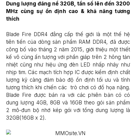
Dung l
ượng đáng nể 32GB, tần số l
ê
n đến 3200
MHz cùng sự
ổn định cao & khả năng tương
thích
Blade Fire DDR4 đẳng cấp thế giới là một thế hệ
tiên tiến của dòng sản phẩm RAM DDR4, đã được
công bố vào tháng 2 năm 2015, giới thiệu một thiết
kế vô cùng ấn tượng với phần giáp trên 2 hông tản
nhiệt cũng như hiệu ứng đèn LED nhấp nháy như
nhịp tim. Các mạch tích hợp IC được kiểm định chất
lượng kỹ càng đảm bảo độ ổn định tối ưu và tính
tương thích khi chiến các trò chơi có đồ họa nặng.
Blade Fire được bán ra với các phiên bản có có
dung lượng 4GB, 8GB và 16GB theo gói sản phẩm
2 mô-đun bộ nhớ kép gói với tổng dung lượng là
32GB(16GB x 2).