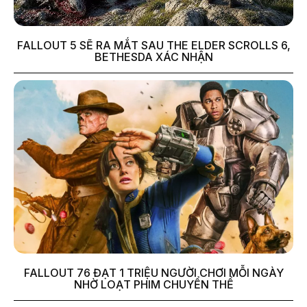
FALLOUT 5 SẼ RA MẮT SAU THE ELDER SCROLLS 6,
BETHESDA XÁC NHẬN
FALLOUT 76 ĐẠT 1 TRIỆU NGƯỜI CHƠI MỖI NGÀY
NHỜ LOẠT PHIM CHUYỂN THỂ