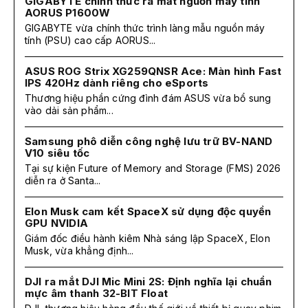
GIGABYTE chính thức ra mắt nguồn máy tính
AORUS P1600W
GIGABYTE vừa chính thức trình làng mẫu nguồn máy
tính (PSU) cao cấp AORUS...
ASUS ROG Strix XG259QNSR Ace: Màn hình Fast
IPS 420Hz dành riêng cho eSports
Thương hiệu phần cứng đình đám ASUS vừa bổ sung
vào dải sản phẩm...
Samsung phô diễn công nghệ lưu trữ BV-NAND
V10 siêu tốc
Tại sự kiện Future of Memory and Storage (FMS) 2026
diễn ra ở Santa...
Elon Musk cam kết SpaceX sử dụng độc quyền
GPU NVIDIA
Giám đốc điều hành kiêm Nhà sáng lập SpaceX, Elon
Musk, vừa khẳng định...
DJI ra mắt DJI Mic Mini 2S: Định nghĩa lại chuẩn
mực âm thanh 32-BIT Float