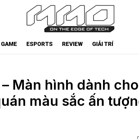
N GAME
ESPORTS
REVIEW
GIẢI TRÍ
– Màn hình dành cho
uán màu sắc ấn tượ