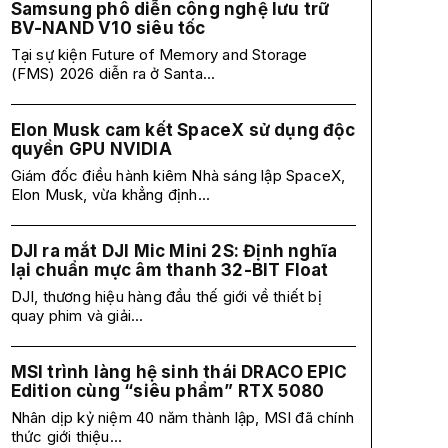
Samsung phô diễn công nghệ lưu trữ
BV-NAND V10 siêu tốc
Tại sự kiện Future of Memory and Storage
(FMS) 2026 diễn ra ở Santa...
Elon Musk cam kết SpaceX sử dụng độc
quyền GPU NVIDIA
Giám đốc điều hành kiêm Nhà sáng lập SpaceX,
Elon Musk, vừa khẳng định...
DJI ra mắt DJI Mic Mini 2S: Định nghĩa
lại chuẩn mực âm thanh 32-BIT Float
DJI, thương hiệu hàng đầu thế giới về thiết bị
quay phim và giải...
MSI trình làng hệ sinh thái DRACO EPIC
Edition cùng “siêu phẩm” RTX 5080
Nhân dịp kỷ niệm 40 năm thành lập, MSI đã chính
thức giới thiệu...