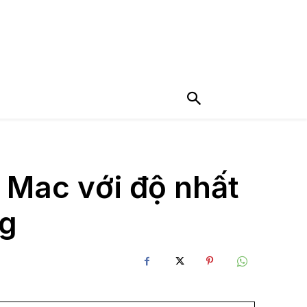
 Mac với độ nhất
ng