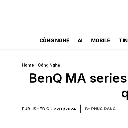
MMOSITE - Thông tin công nghệ
Bài viết nổi bật
CÔNG NGHỆ
AI
MOBILE
TI
Home
Công Nghệ
BenQ MA series 
q
PUBLISHED ON
BY
PHUC DANG
22/11/2024