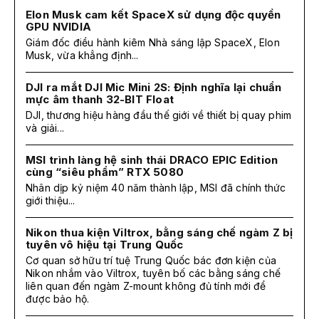
Elon Musk cam kết SpaceX sử dụng độc quyền
GPU NVIDIA
Giám đốc điều hành kiêm Nhà sáng lập SpaceX, Elon
Musk, vừa khẳng định...
DJI ra mắt DJI Mic Mini 2S: Định nghĩa lại chuẩn
mực âm thanh 32-BIT Float
DJI, thương hiệu hàng đầu thế giới về thiết bị quay phim
và giải...
MSI trình làng hệ sinh thái DRACO EPIC Edition
cùng “siêu phẩm” RTX 5080
Nhân dịp kỷ niệm 40 năm thành lập, MSI đã chính thức
giới thiệu...
Nikon thua kiện Viltrox, bằng sáng chế ngàm Z bị
tuyên vô hiệu tại Trung Quốc
Cơ quan sở hữu trí tuệ Trung Quốc bác đơn kiện của
Nikon nhắm vào Viltrox, tuyên bố các bằng sáng chế
liên quan đến ngàm Z-mount không đủ tính mới để
được bảo hộ.