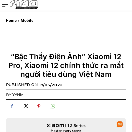
MMOSITE - Thông tin công nghệ
Bài viết nổi bật
Home
Mobile
“Bậc Thầy Điện Ảnh” Xiaomi 12
Pro, Xiaomi 12 chính thức ra mắt
người tiêu dùng Việt Nam
PUBLISHED ON
17/03/2022
BY
YYHM