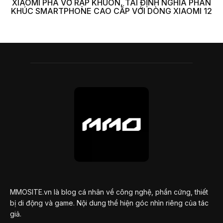
XIAOMI PHÁ VỠ RẬP KHUÔN, TÁI ĐỊNH NGHĨA PHÂN
KHÚC SMARTPHONE CAO CẤP VỚI DÒNG XIAOMI 12
MMOSITE.vn là blog cá nhân về công nghệ, phần cứng, thiết
bị di động và game. Nội dung thể hiện góc nhìn riêng của tác
giả.