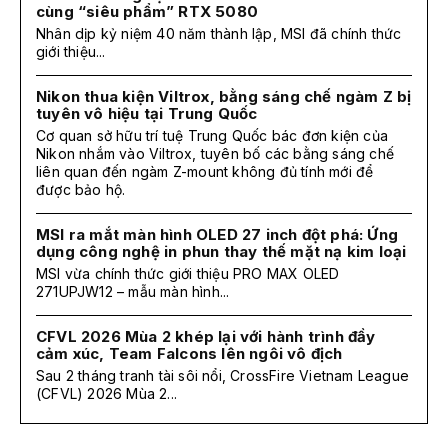
cùng “siêu phẩm” RTX 5080
Nhân dịp kỷ niệm 40 năm thành lập, MSI đã chính thức
giới thiệu...
Nikon thua kiện Viltrox, bằng sáng chế ngàm Z bị
tuyên vô hiệu tại Trung Quốc
Cơ quan sở hữu trí tuệ Trung Quốc bác đơn kiện của
Nikon nhắm vào Viltrox, tuyên bố các bằng sáng chế
liên quan đến ngàm Z-mount không đủ tính mới để
được bảo hộ.
MSI ra mắt màn hình OLED 27 inch đột phá: Ứng
dụng công nghệ in phun thay thế mặt nạ kim loại
MSI vừa chính thức giới thiệu PRO MAX OLED
271UPJW12 – mẫu màn hình...
CFVL 2026 Mùa 2 khép lại với hành trình đầy
cảm xúc, Team Falcons lên ngôi vô địch
Sau 2 tháng tranh tài sôi nổi, CrossFire Vietnam League
(CFVL) 2026 Mùa 2...