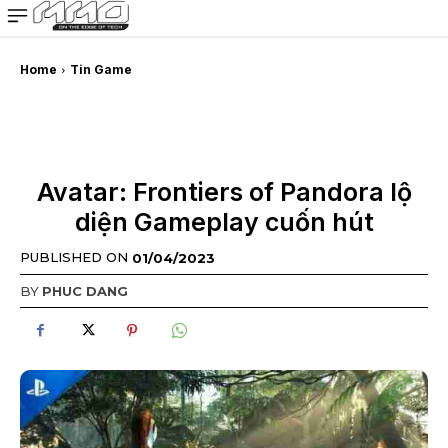
MMOSITE - Thông tin công nghệ
Bài viết nổi bật
Home
Tin Game
Avatar: Frontiers of Pandora lộ
diện Gameplay cuốn hút
PUBLISHED ON
01/04/2023
BY
PHUC DANG