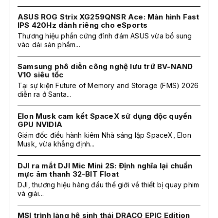
ASUS ROG Strix XG259QNSR Ace: Màn hình Fast
IPS 420Hz dành riêng cho eSports
Thương hiệu phần cứng đình đám ASUS vừa bổ sung
vào dải sản phẩm...
Samsung phô diễn công nghệ lưu trữ BV-NAND
V10 siêu tốc
Tại sự kiện Future of Memory and Storage (FMS) 2026
diễn ra ở Santa...
Elon Musk cam kết SpaceX sử dụng độc quyền
GPU NVIDIA
Giám đốc điều hành kiêm Nhà sáng lập SpaceX, Elon
Musk, vừa khẳng định...
DJI ra mắt DJI Mic Mini 2S: Định nghĩa lại chuẩn
mực âm thanh 32-BIT Float
DJI, thương hiệu hàng đầu thế giới về thiết bị quay phim
và giải...
MSI trình làng hệ sinh thái DRACO EPIC Edition