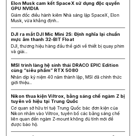
Elon Musk cam kết SpaceX sử dụng độc quyền
GPU NVIDIA
Giám đốc điều hành kiêm Nhà sáng lập SpaceX, Elon
Musk, vừa khẳng định...
DJI ra mắt DJI Mic Mini 2S: Định nghĩa lại chuẩn
mực âm thanh 32-BIT Float
DJI, thương hiệu hàng đầu thế giới về thiết bị quay phim
và giải...
MSI trình làng hệ sinh thái DRACO EPIC Edition
cùng “siêu phẩm” RTX 5080
Nhân dịp kỷ niệm 40 năm thành lập, MSI đã chính thức
giới thiệu...
Nikon thua kiện Viltrox, bằng sáng chế ngàm Z bị
tuyên vô hiệu tại Trung Quốc
Cơ quan sở hữu trí tuệ Trung Quốc bác đơn kiện của
Nikon nhắm vào Viltrox, tuyên bố các bằng sáng chế
liên quan đến ngàm Z-mount không đủ tính mới để
được bảo hộ.