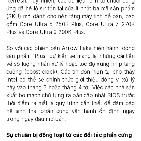
Refresh. Tuy nhiên, các dữ liệu rò rỉ từ chuỗi cung
ứng đã hé lộ sự tồn tại của ít nhất ba mã sản phẩm
(SKU) mới dành cho nền tảng máy tính để bàn, bao
gồm Core Ultra 5 250K Plus, Core Ultra 7 270K
Plus và Core Ultra 9 290K Plus.
So với các phiên bản Arrow Lake hiện hành, dòng
sản phẩm “Plus” dự kiến sẽ mang lại những cải tiến
về số lượng nhân xử lý hoặc tốc độ xung nhịp tăng
cường (boost clock). Các tin đồn hiện tại cho thấy
Intel có thể sẽ chính thức giới thiệu dòng vi xử lý
này vào tháng 3 hoặc tháng 4 tới. Việc các nhà sản
xuất bo mạch chủ tung ra bản cập nhật BIOS trước
thời điểm ra mắt là quy trình cần thiết để đảm bảo
hệ sinh thái phần cứng vận hành ổn định ngay
trong ngày đầu mở bán.
Sự chuẩn bị đồng loạt từ các đối tác phần cứng