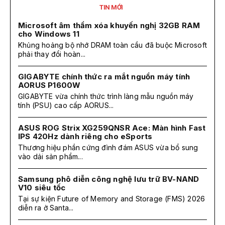
TIN MỚI
Microsoft âm thầm xóa khuyến nghị 32GB RAM
cho Windows 11
Khủng hoảng bộ nhớ DRAM toàn cầu đã buộc Microsoft
phải thay đổi hoàn...
GIGABYTE chính thức ra mắt nguồn máy tính
AORUS P1600W
GIGABYTE vừa chính thức trình làng mẫu nguồn máy
tính (PSU) cao cấp AORUS...
ASUS ROG Strix XG259QNSR Ace: Màn hình Fast
IPS 420Hz dành riêng cho eSports
Thương hiệu phần cứng đình đám ASUS vừa bổ sung
vào dải sản phẩm...
Samsung phô diễn công nghệ lưu trữ BV-NAND
V10 siêu tốc
Tại sự kiện Future of Memory and Storage (FMS) 2026
diễn ra ở Santa...