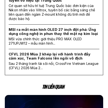
tuyên vô hiệu tại Trung Quốc
Cơ quan sở hữu trí tuệ Trung Quốc bác đơn kiện của
Nikon nhắm vào Viltrox, tuyên bố các bằng sáng chế
liên quan đến ngàm Z-mount không đủ tính mới để
được bảo hộ.
MSI ra mắt màn hình OLED 27 inch đột phá: Ứng
dụng công nghệ in phun thay thế mặt nạ kim loại
MSI vừa chính thức giới thiệu PRO MAX OLED
271UPJW12 – mẫu màn hình...
CFVL 2026 Mùa 2 khép lại với hành trình đầy
cảm xúc, Team Falcons lên ngôi vô địch
Sau 2 tháng tranh tài sôi nổi, CrossFire Vietnam League
(CFVL) 2026 Mùa 2...
TIN LIÊN QUAN