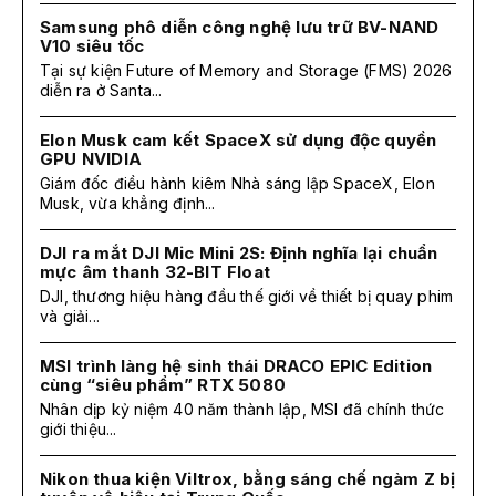
Samsung phô diễn công nghệ lưu trữ BV-NAND
V10 siêu tốc
Tại sự kiện Future of Memory and Storage (FMS) 2026
diễn ra ở Santa...
Elon Musk cam kết SpaceX sử dụng độc quyền
GPU NVIDIA
Giám đốc điều hành kiêm Nhà sáng lập SpaceX, Elon
Musk, vừa khẳng định...
DJI ra mắt DJI Mic Mini 2S: Định nghĩa lại chuẩn
mực âm thanh 32-BIT Float
DJI, thương hiệu hàng đầu thế giới về thiết bị quay phim
và giải...
MSI trình làng hệ sinh thái DRACO EPIC Edition
cùng “siêu phẩm” RTX 5080
Nhân dịp kỷ niệm 40 năm thành lập, MSI đã chính thức
giới thiệu...
Nikon thua kiện Viltrox, bằng sáng chế ngàm Z bị