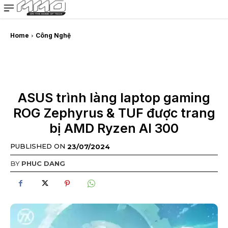
MMOSITE - Thông tin công nghệ
Bài viết nổi bật
Home
Công Nghệ
ASUS trình làng laptop gaming
ROG Zephyrus & TUF được trang
bị AMD Ryzen AI 300
PUBLISHED ON
23/07/2024
BY
PHUC DANG