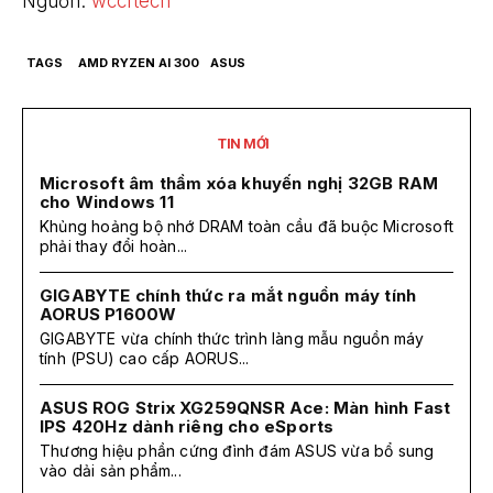
Nguồn:
wccftech
TAGS
AMD RYZEN AI 300
ASUS
TIN MỚI
Microsoft âm thầm xóa khuyến nghị 32GB RAM
cho Windows 11
Khủng hoảng bộ nhớ DRAM toàn cầu đã buộc Microsoft
phải thay đổi hoàn...
GIGABYTE chính thức ra mắt nguồn máy tính
AORUS P1600W
GIGABYTE vừa chính thức trình làng mẫu nguồn máy
tính (PSU) cao cấp AORUS...
ASUS ROG Strix XG259QNSR Ace: Màn hình Fast
IPS 420Hz dành riêng cho eSports
Thương hiệu phần cứng đình đám ASUS vừa bổ sung
vào dải sản phẩm...