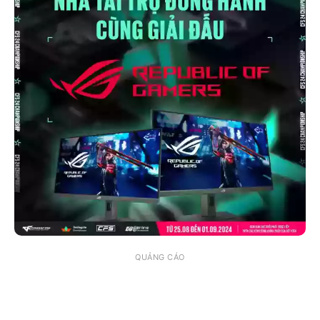
QUẢNG CÁO