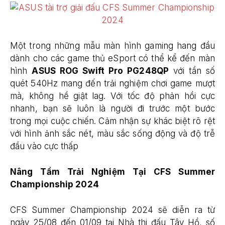
Một trong những mẫu màn hình gaming hang đầu
dành cho các game thủ eSport có thể kể đến màn
hình
ASUS ROG Swift Pro PG248QP
với tần số
quét 540Hz mang đến trải nghiệm chơi game mượt
mà, không hề giật lag. Với tốc độ phản hồi cực
nhanh, bạn sẽ luôn là người đi trước một bước
trong mọi cuộc chiến. Cảm nhận sự khác biệt rõ rệt
với hình ảnh sắc nét, màu sắc sống động và độ trễ
đầu vào cực thấp
Nâng Tầm Trải Nghiệm Tại CFS Summer
Championship 2024
CFS Summer Championship 2024 sẽ diễn ra từ
ngày 25/08 đến 01/09 tại Nhà thi đấu Tây Hồ, số