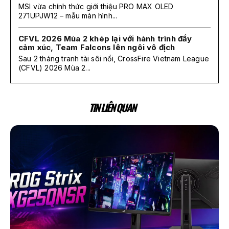
MSI vừa chính thức giới thiệu PRO MAX OLED
271UPJW12 – mẫu màn hình...
CFVL 2026 Mùa 2 khép lại với hành trình đầy
cảm xúc, Team Falcons lên ngôi vô địch
Sau 2 tháng tranh tài sôi nổi, CrossFire Vietnam League
(CFVL) 2026 Mùa 2...
TIN LIÊN QUAN