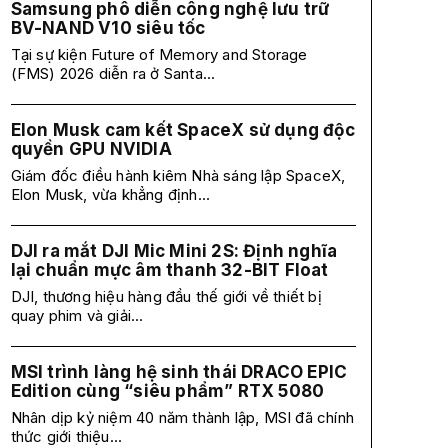
Samsung phô diễn công nghệ lưu trữ
BV-NAND V10 siêu tốc
Tại sự kiện Future of Memory and Storage
(FMS) 2026 diễn ra ở Santa...
Elon Musk cam kết SpaceX sử dụng độc
quyền GPU NVIDIA
Giám đốc điều hành kiêm Nhà sáng lập SpaceX,
Elon Musk, vừa khẳng định...
DJI ra mắt DJI Mic Mini 2S: Định nghĩa
lại chuẩn mực âm thanh 32-BIT Float
DJI, thương hiệu hàng đầu thế giới về thiết bị
quay phim và giải...
MSI trình làng hệ sinh thái DRACO EPIC
Edition cùng “siêu phẩm” RTX 5080
Nhân dịp kỷ niệm 40 năm thành lập, MSI đã chính
thức giới thiệu...