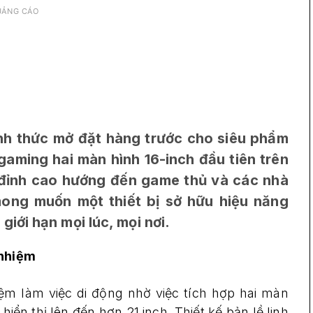
UẢNG CÁO
h thức mở đặt hàng trước cho siêu phẩm
aming hai màn hình 16-inch đầu tiên trên
g đỉnh cao hướng đến game thủ và các nhà
ong muốn một thiết bị sở hữu hiệu năng
iới hạn mọi lúc, mọi nơi.
 nhiệm
iệm làm việc di động nhờ việc tích hợp hai màn
iển thị lên đến hơn 21 inch. Thiết kế bản lề linh