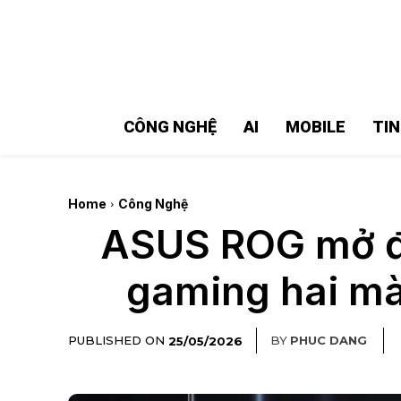
MMOSITE - Thông tin công nghệ
Bài viết nổi bật
CÔNG NGHỆ
AI
MOBILE
TI
Home
Công Nghệ
ASUS ROG mở đặ
gaming hai màn
PUBLISHED ON
BY
PHUC DANG
25/05/2026