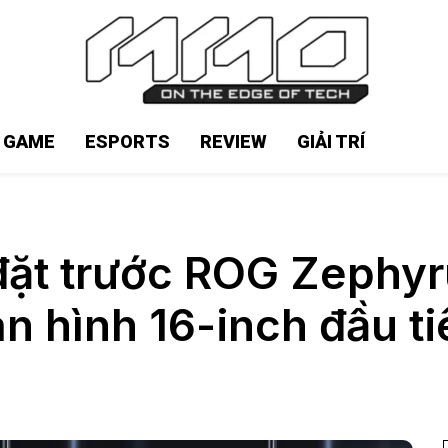
N GAME
ESPORTS
REVIEW
GIẢI TRÍ
t trước ROG Zephyr
 hình 16-inch đầu tiê