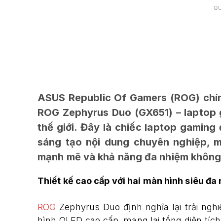
Q
ASUS Republic Of Gamers (ROG) chín
ROG Zephyrus Duo (GX651) – laptop g
thế giới. Đây là chiếc laptop gamin
sáng tạo nội dung chuyên nghiệp, m
mạnh mẽ và khả năng đa nhiệm không g
Thiết kế cao cấp với hai màn hình siêu đa
ROG
Zephyrus Duo định nghĩa lại trải ngh
hình OLED cao cấp, mang lại tổng diện tích h