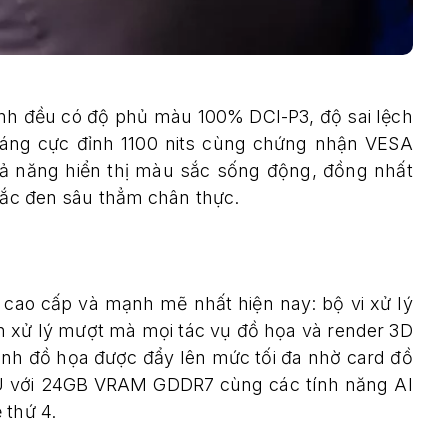
ình đều có độ phủ màu 100% DCI-P3, độ sai lệch
sáng cực đỉnh 1100 nits cùng chứng nhận VESA
ả năng hiển thị màu sắc sống động, đồng nhất
 sắc đen sâu thẳm chân thực.
cao cấp và mạnh mẽ nhất hiện nay: bộ vi xử lý
ân xử lý mượt mà mọi tác vụ đồ họa và render 3D
ạnh đồ họa được đẩy lên mức tối đa nhờ card đồ
U với 24GB VRAM GDDR7 cùng các tính năng AI
 thứ 4.