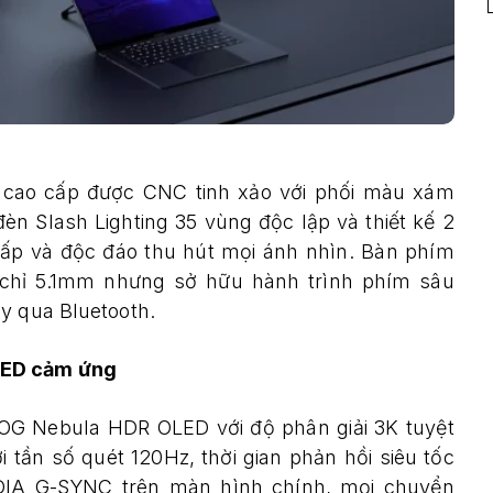
 cao cấp được CNC tinh xảo với phối màu xám
đèn Slash Lighting 35 vùng độc lập và thiết kế 2
cấp và độc đáo thu hút mọi ánh nhìn. Bàn phím
chỉ 5.1mm nhưng sở hữu hành trình phím sâu
y qua Bluetooth.
LED cảm ứng
OG Nebula HDR OLED với độ phân giải 3K tuyệt
tần số quét 120Hz, thời gian phản hồi siêu tốc
DIA G-SYNC trên màn hình chính, mọi chuyển