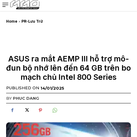
MMOSITE - Thông tin công nghệ
Bài viết nổi bật
Home
PR-Lưu Trữ
ASUS ra mắt AEMP III hỗ trợ mô-
đun bộ nhớ lên đến 64 GB trên bo
mạch chủ Intel 800 Series
PUBLISHED ON
14/01/2025
BY
PHUC DANG