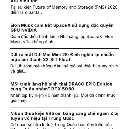
V10 siêu tốc
Tại sự kiện Future of Memory and Storage (FMS) 2026
diễn ra ở Santa...
Elon Musk cam kết SpaceX sử dụng độc quyền
GPU NVIDIA
Giám đốc điều hành kiêm Nhà sáng lập SpaceX, Elon
Musk, vừa khẳng định...
DJI ra mắt DJI Mic Mini 2S: Định nghĩa lại chuẩn
mực âm thanh 32-BIT Float
DJI, thương hiệu hàng đầu thế giới về thiết bị quay phim
và giải...
MSI trình làng hệ sinh thái DRACO EPIC Edition
cùng “siêu phẩm” RTX 5080
Nhân dịp kỷ niệm 40 năm thành lập, MSI đã chính thức
giới thiệu...
Nikon thua kiện Viltrox, bằng sáng chế ngàm Z bị
tuyên vô hiệu tại Trung Quốc
Cơ quan sở hữu trí tuệ Trung Quốc bác đơn kiện của