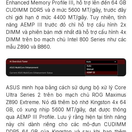
Enhanced Memory Profile III, hỗ trợ lên đến 64 GB
CUDIMM DDR5 và ở mức 5600 MT/giây, trước đây
chỉ giới hạn ở mức 4400 MT/giây. Tuy nhiên, tính
năng AEMP III trước đó chỉ hỗ trợ cấu hình 2x
DIMM và phiên bản mới nhất đã hỗ trợ cấu hình 4x
DIMM trên bo mạch chủ Intel 800 Series như các
mẫu Z890 và B860.
ASUS minh họa bằng cách sử dụng bộ xử lý Core
Ultra Series 2 trên bo mạch chủ ROG Maximus
Z890 Extreme. Nó đã thêm bộ nhớ Kingston 4x 64
GB, có xung nhịp 5600 MT/giây, đạt được thông
qua AEMP III Profile. Lưu ý rằng hiện tại tính năng
này chỉ dành riêng cho các mô-đun CUDIMM
DDR5 64 GB của Kingston và sau khi bạn thêm