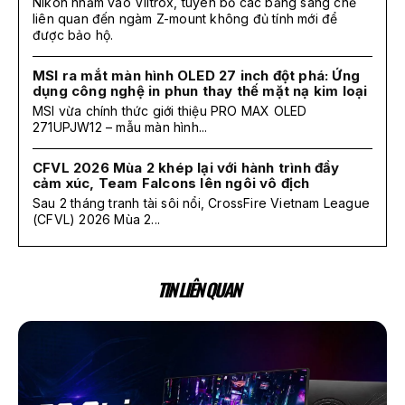
Nikon nhắm vào Viltrox, tuyên bố các bằng sáng chế
liên quan đến ngàm Z-mount không đủ tính mới để
được bảo hộ.
MSI ra mắt màn hình OLED 27 inch đột phá: Ứng
dụng công nghệ in phun thay thế mặt nạ kim loại
MSI vừa chính thức giới thiệu PRO MAX OLED
271UPJW12 – mẫu màn hình...
CFVL 2026 Mùa 2 khép lại với hành trình đầy
cảm xúc, Team Falcons lên ngôi vô địch
Sau 2 tháng tranh tài sôi nổi, CrossFire Vietnam League
(CFVL) 2026 Mùa 2...
TIN LIÊN QUAN