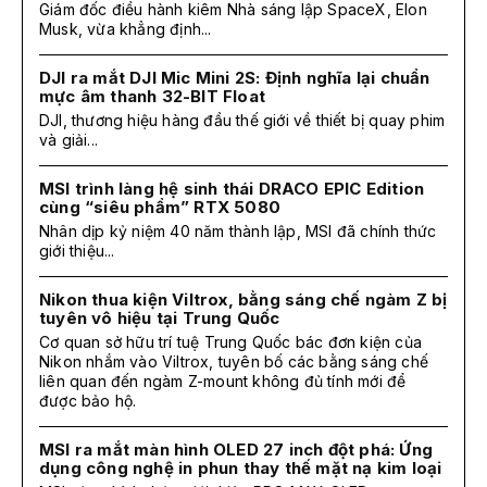
Giám đốc điều hành kiêm Nhà sáng lập SpaceX, Elon
Musk, vừa khẳng định...
DJI ra mắt DJI Mic Mini 2S: Định nghĩa lại chuẩn
mực âm thanh 32-BIT Float
DJI, thương hiệu hàng đầu thế giới về thiết bị quay phim
và giải...
MSI trình làng hệ sinh thái DRACO EPIC Edition
cùng “siêu phẩm” RTX 5080
Nhân dịp kỷ niệm 40 năm thành lập, MSI đã chính thức
giới thiệu...
Nikon thua kiện Viltrox, bằng sáng chế ngàm Z bị
tuyên vô hiệu tại Trung Quốc
Cơ quan sở hữu trí tuệ Trung Quốc bác đơn kiện của
Nikon nhắm vào Viltrox, tuyên bố các bằng sáng chế
liên quan đến ngàm Z-mount không đủ tính mới để
được bảo hộ.
MSI ra mắt màn hình OLED 27 inch đột phá: Ứng
dụng công nghệ in phun thay thế mặt nạ kim loại