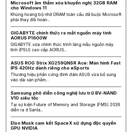
Microsoft âm thầm xóa khuyến nghị 32GB RAM
cho Windows 11
Khủng hoảng bộ nhớ DRAM toàn cầu đã buộc Microsoft
phải thay đổi hoàn...
GIGABYTE chính thức ra mắt nguồn máy tính
AORUS P1600W
GIGABYTE vừa chính thức trình làng mẫu nguồn máy
tính (PSU) cao cấp AORUS...
ASUS ROG Strix XG259QNSR Ace: Màn hình Fast
IPS 420Hz dành riêng cho eSports
Thương hiệu phần cứng đình đám ASUS vừa bổ sung
vào dải sản phẩm...
Samsung phô diễn công nghệ lưu trữ BV-NAND
V10 siêu tốc
Tại sự kiện Future of Memory and Storage (FMS) 2026
diễn ra ở Santa...
Elon Musk cam kết SpaceX sử dụng độc quyền
GPU NVIDIA