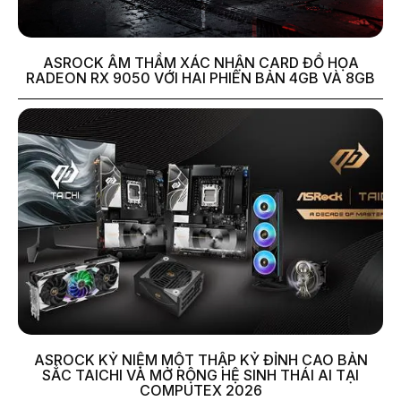
ASROCK ÂM THẦM XÁC NHẬN CARD ĐỒ HỌA
RADEON RX 9050 VỚI HAI PHIÊN BẢN 4GB VÀ 8GB
ASROCK KỶ NIỆM MỘT THẬP KỶ ĐỈNH CAO BẢN
SẮC TAICHI VÀ MỞ RỘNG HỆ SINH THÁI AI TẠI
COMPUTEX 2026