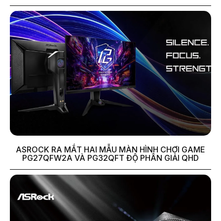
ASROCK RA MẮT HAI MẪU MÀN HÌNH CHƠI GAME
PG27QFW2A VÀ PG32QFT ĐỘ PHÂN GIẢI QHD