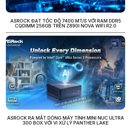
ASROCK ĐẠT TỐC ĐỘ 7400 MT/S VỚI RAM DDR5
CQDIMM 256GB TRÊN Z890I NOVA WIFI R2.0
ASROCK RA MẮT DÒNG MÁY TÍNH MINI NUC ULTRA
300 BOX VỚI VI XỬ LÝ PANTHER LAKE