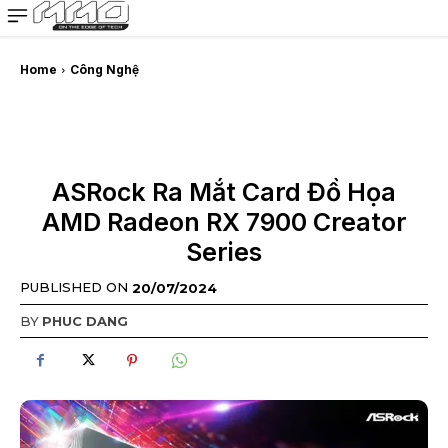
MMOSITE - Thông tin công nghệ
Bài viết nổi bật
Home
Công Nghệ
ASRock Ra Mắt Card Đồ Họa
AMD Radeon RX 7900 Creator
Series
PUBLISHED ON
20/07/2024
BY
PHUC DANG