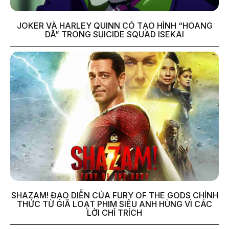
JOKER VÀ HARLEY QUINN CÓ TẠO HÌNH “HOANG
DÃ” TRONG SUICIDE SQUAD ISEKAI
SHAZAM! ĐẠO DIỄN CỦA FURY OF THE GODS CHÍNH
THỨC TỪ GIÃ LOẠT PHIM SIÊU ANH HÙNG VÌ CÁC
LỜI CHỈ TRÍCH