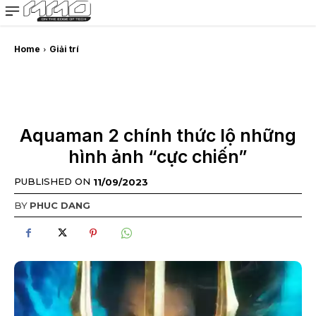
MMOSITE - Thông tin công nghệ
Bài viết nổi bật
Home
Giải trí
Aquaman 2 chính thức lộ những
hình ảnh “cực chiến”
PUBLISHED ON
11/09/2023
BY
PHUC DANG