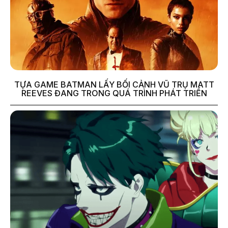
TỰA GAME BATMAN LẤY BỐI CẢNH VŨ TRỤ MATT
REEVES ĐANG TRONG QUÁ TRÌNH PHÁT TRIỂN