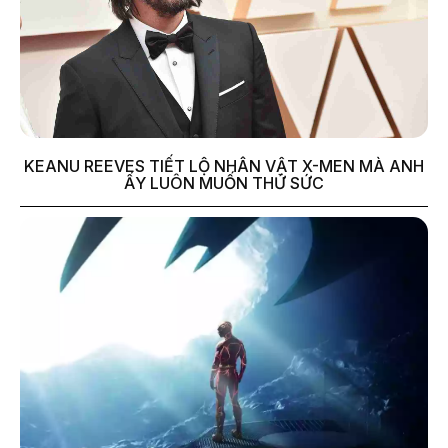
KEANU REEVES TIẾT LỘ NHÂN VẬT X-MEN MÀ ANH
ẤY LUÔN MUỐN THỬ SỨC