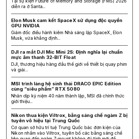
Tại sự kiện Future of Memory and Storage (FMS) 2026
diễn ra ở Santa...
Elon Musk cam kết SpaceX sử dụng độc quyền
GPU NVIDIA
Giám đốc điều hành kiêm Nhà sáng lập SpaceX, Elon
Musk, vừa khẳng định...
DJI ra mắt DJI Mic Mini 2S: Định nghĩa lại chuẩn
mực âm thanh 32-BIT Float
DJI, thương hiệu hàng đầu thế giới về thiết bị quay phim
và giải...
MSI trình làng hệ sinh thái DRACO EPIC Edition
cùng “siêu phẩm” RTX 5080
Nhân dịp kỷ niệm 40 năm thành lập, MSI đã chính thức
giới thiệu...
Nikon thua kiện Viltrox, bằng sáng chế ngàm Z bị
tuyên vô hiệu tại Trung Quốc
Cơ quan sở hữu trí tuệ Trung Quốc bác đơn kiện của
Nikon nhắm vào Viltrox, tuyên bố các bằng sáng chế
liên quan đến ngàm Z-mount không đủ tính mới để