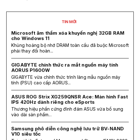
TIN MỚI
Microsoft âm thầm xóa khuyến nghị 32GB RAM
cho Windows 11
Khủng hoảng bộ nhớ DRAM toàn cầu đã buộc Microsoft
phải thay đổi hoàn...
GIGABYTE chính thức ra mắt nguồn máy tính
AORUS P1600W
GIGABYTE vừa chính thức trình làng mẫu nguồn máy
tính (PSU) cao cấp AORUS...
ASUS ROG Strix XG259QNSR Ace: Màn hình Fast
IPS 420Hz dành riêng cho eSports
Thương hiệu phần cứng đình đám ASUS vừa bổ sung
vào dải sản phẩm...
Samsung phô diễn công nghệ lưu trữ BV-NAND
V10 siêu tốc