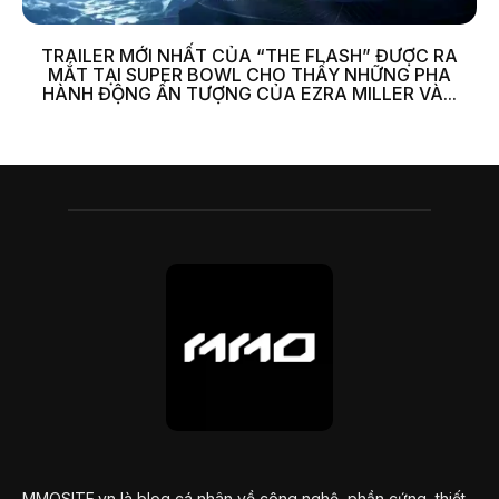
TRAILER MỚI NHẤT CỦA “THE FLASH” ĐƯỢC RA
MẮT TẠI SUPER BOWL CHO THẤY NHỮNG PHA
HÀNH ĐỘNG ẤN TƯỢNG CỦA EZRA MILLER VÀ...
MMOSITE.vn là blog cá nhân về công nghệ, phần cứng, thiết