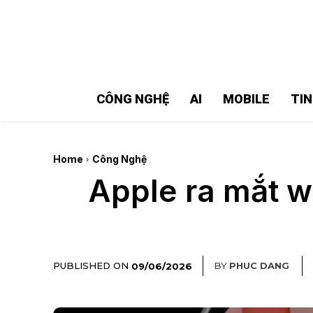
MMOSITE - Thông tin công nghệ
Bài viết nổi bật
CÔNG NGHỆ
AI
MOBILE
TI
Home
Công Nghệ
Apple ra mắt wa
PUBLISHED ON
BY
PHUC DANG
09/06/2026