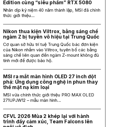
Edition cùng “siêu phẩm” RTX 5080
Nhân dịp kỷ niệm 40 năm thành lập, MSI đã chính
thức giới thiệu...
Nikon thua kiện Viltrox, bằng sáng chế
ngàm Z bị tuyên vô hiệu tại Trung Quốc
Cơ quan sở hữu trí tuệ Trung Quốc bác đơn kiện
của Nikon nhắm vào Viltrox, tuyên bố các bằng
sáng chế liên quan đến ngàm Z-mount không đủ
tính mới để được bảo hộ.
MSI ra mắt màn hình OLED 27 inch đột
phá: Ứng dụng công nghệ in phun thay
thế mặt nạ kim loại
MSI vừa chính thức giới thiệu PRO MAX OLED
271UPJW12 – mẫu màn hình...
CFVL 2026 Mùa 2 khép lại với hành
trình đầy cảm xúc, Team Falcons lên