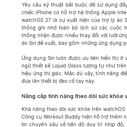
Yêu cầu kỹ thuật bắt buộc để sử dụng đầy
chiếc iPhone có hỗ trợ hệ thống Apple Int
watchOS 27 là sự xuất hiện của trợ lý ảo 
thống ghi nhớ toàn bộ lịch sử các cuộc h
thống nhận được nhiều thay đổi với lưới 
do Siri đề xuất, bao gồm những ứng dụng p
Ứng dụng Siri luôn được ưu tiên hiển thị ở
ngữ thiết kế Liquid Glass tương tự như trê
hiệu ứng thị giác. Mặc dù vậy, tính năng đ
đưa lên thiết bị đeo cổ tay này.
Nâng cấp tính năng theo dõi sức khỏe v
Khả năng theo dõi sức khỏe trên watchOS 2
Công cụ Workout Buddy hiện hỗ trợ thêm n
tin chuyên sâu về tiến độ duy trì nhịp độ