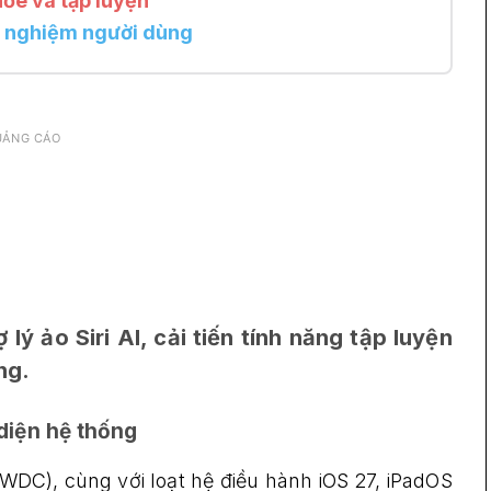
hỏe và tập luyện
ải nghiệm người dùng
UẢNG CÁO
lý ảo Siri AI, cải tiến tính năng tập luyện
ng.
 diện hệ thống
WWDC), cùng với loạt hệ điều hành iOS 27, iPadOS